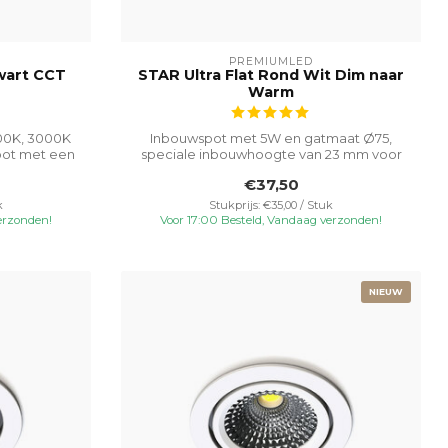
PREMIUMLED
wart CCT
STAR Ultra Flat Rond Wit Dim naar
Warm
700K, 3000K
Inbouwspot met 5W en gatmaat Ø75,
pot met een
speciale inbouwhoogte van 23 mm voor
veelzijdi...
€37,50
k
Stukprijs: €35,00 / Stuk
erzonden!
Voor 17:00 Besteld, Vandaag verzonden!
NIEUW