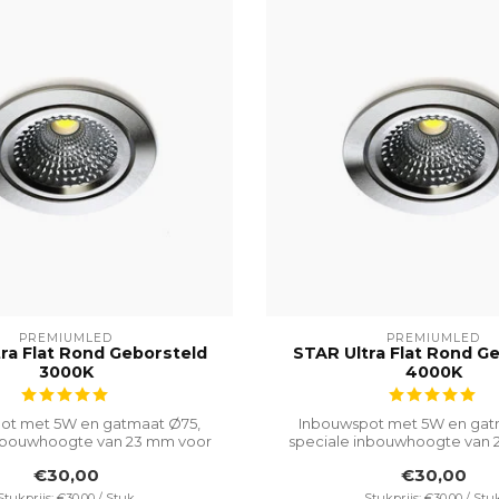
PREMIUMLED
PREMIUMLED
ra Flat Rond Geborsteld
STAR Ultra Flat Rond G
3000K
4000K
ot met 5W en gatmaat Ø75,
Inbouwspot met 5W en gat
inbouwhoogte van 23 mm voor
speciale inbouwhoogte van 
veelzijdi...
veelzijdi...
€30,00
€30,00
Stukprijs: €30,00 / Stuk
Stukprijs: €30,00 / Stu