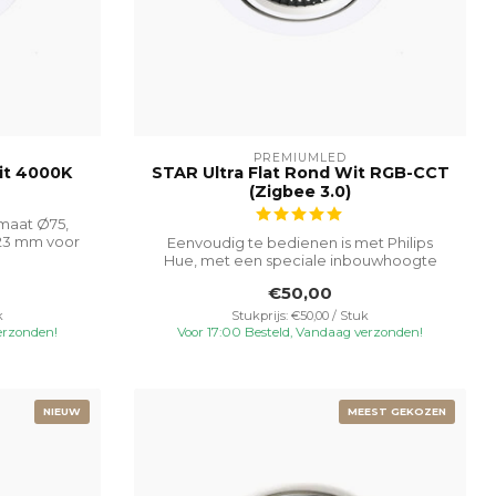
PREMIUMLED
it 4000K
STAR Ultra Flat Rond Wit RGB-CCT
(Zigbee 3.0)
maat Ø75,
23 mm voor
Eenvoudig te bedienen is met Philips
Hue, met een speciale inbouwhoogte
van 23 m...
€50,00
k
Stukprijs: €50,00 / Stuk
erzonden!
Voor 17:00 Besteld, Vandaag verzonden!
NIEUW
MEEST GEKOZEN