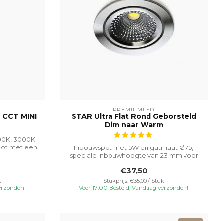
PREMIUMLED
t CCT MINI
STAR Ultra Flat Rond Geborsteld
Dim naar Warm
700K, 3000K
pot met een
Inbouwspot met 5W en gatmaat Ø75,
speciale inbouwhoogte van 23 mm voor
veelzijdi...
€37,50
k
Stukprijs: €35,00 / Stuk
erzonden!
Voor 17:00 Besteld, Vandaag verzonden!