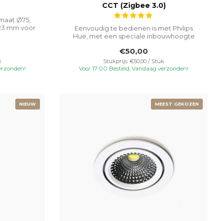
CCT (Zigbee 3.0)
maat Ø75,
23 mm voor
Eenvoudig te bedienen is met Philips
Hue, met een speciale inbouwhoogte
van 23 m...
€50,00
k
Stukprijs: €50,00 / Stuk
erzonden!
Voor 17:00 Besteld, Vandaag verzonden!
NIEUW
MEEST GEKOZEN