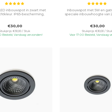
ED inbouwspot in zwart met
Inbouwspot met 5W en gat
chtkleur. IP65-bescherming,
speciale inbouwhoogte van 
kantelba...
veelzijdi...
€30,00
€30,00
Stukprijs: €30,00 / Stuk
Stukprijs: €30,00 / Stu
00 Besteld, Vandaag verzonden!
Voor 17:00 Besteld, Vandaag v