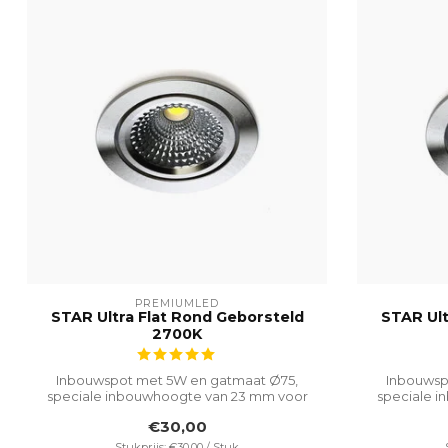
PREMIUMLED
STAR Ultra Flat Rond Geborsteld
STAR Ult
2700K
Inbouwspot met 5W en gatmaat Ø75,
Inbouwsp
speciale inbouwhoogte van 23 mm voor
speciale 
veelzijdi...
€30,00
Stukprijs: €30,00 / Stuk