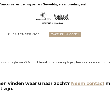
Concurrerende prijzen
en
Geweldige aanbiedingen
!
KLANTENSERVICE
ZAKELIJK INLOGGEN
hoogte van 23mm. Ideaal voor veelzijdige plaatsing in elke ruimte. A
nen vinden waar u naar zocht?
Neem contact
me
t zijn.