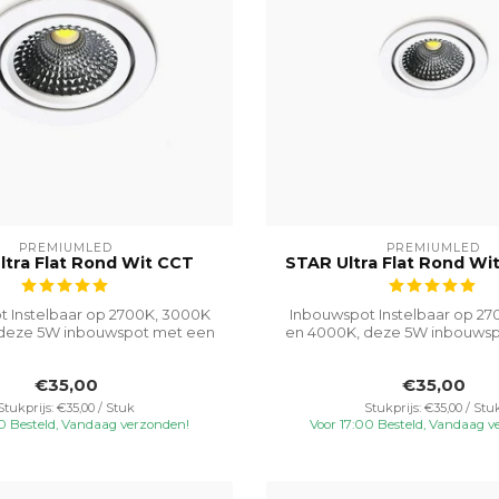
PREMIUMLED
PREMIUMLED
ltra Flat Rond Wit CCT
STAR Ultra Flat Rond Wi
 Instelbaar op 2700K, 3000K
Inbouwspot Instelbaar op 2
deze 5W inbouwspot met een
en 4000K, deze 5W inbouws
gatma...
gatma...
€35,00
€35,00
Stukprijs: €35,00 / Stuk
Stukprijs: €35,00 / Stu
00 Besteld, Vandaag verzonden!
Voor 17:00 Besteld, Vandaag v