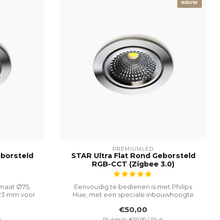
NIEUW
PREMIUMLED
eborsteld
STAR Ultra Flat Rond Geborsteld
RGB-CCT (Zigbee 3.0)
maat Ø75,
Eenvoudig te bedienen is met Philips
23 mm voor
Hue, met een speciale inbouwhoogte
van 23 m...
€50,00
k
Stukprijs: €50,00 / Stuk