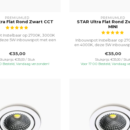
PREMIUMLED
PREMIUMLED
tra Flat Rond Zwart CCT
STAR Ultra Flat Rond Z
MINI
 Instelbaar op 2700K, 3000K
deze 5W inbouwspot met een
Inbouwspot Instelbaar op 2
gatma...
en 4000K, deze 5W inbouws
gatma...
€35,00
€35,00
Stukprijs: €35,00 / Stuk
Stukprijs: €35,00 / Stu
00 Besteld, Vandaag verzonden!
Voor 17:00 Besteld, Vandaag v