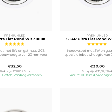
PREMIUMLED
PREMIUMLED
tra Flat Rond Wit 3000K
STAR Ultra Flat Rond W
ot met 5W en gatmaat Ø75,
Inbouwspot met 5W en gat
inbouwhoogte van 23 mm voor
speciale inbouwhoogte van 
veelzijdi...
veelzijdi...
€32,50
€30,00
Stukprijs: €30,00 / Stuk
Stukprijs: €30,00 / Stu
00 Besteld, Vandaag verzonden!
Voor 17:00 Besteld, Vandaag v