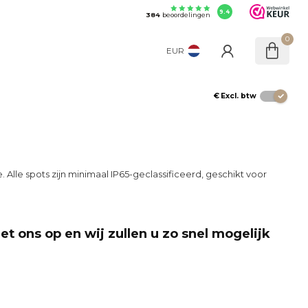
9.4
384
beoordelingen
0
EUR
€
Excl. btw
lle spots zijn minimaal IP65-geclassificeerd, geschikt voor
t ons op en wij zullen u zo snel mogelijk