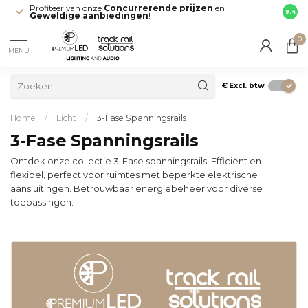
Profiteer van onze
Concurrerende prijzen
en
Snell
9.4
Geweldige aanbiedingen
!
direct
0
MENU
€
Excl. btw
Home
/
Licht
/
3-Fase Spanningsrails
3-Fase Spanningsrails
Ontdek onze collectie 3-Fase spanningsrails. Efficiënt en
flexibel, perfect voor ruimtes met beperkte elektrische
aansluitingen. Betrouwbaar energiebeheer voor diverse
toepassingen.