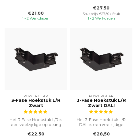
handig en betrouwbaar
een praktisch en
€27,50
onderdeel ...
betrouwbaar on...
€21,00
Stukprijs: €27,50 / Stuk
1 - 2 Werkdagen
1 - 2 Werkdagen
POWERGEAR
POWERGEAR
3-Fase Hoekstuk L/R
3-Fase Hoekstuk L/R
Zwart
Zwart DALI
Het 3-Fase Hoekstuk L/R is
Het 3-Fase Hoekstuk L/R
een veelzijdige oplossing
DALI is een veelzijdige
die speciaal is ontworpen
oplossing die specifiek is
€22,50
€28,50
o...
ontwo...