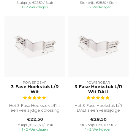
Stukprijs: €22,50 / Stuk
Stukprijs: €28,50 / Stuk
1 - 2 Werkdagen
1 - 2 Werkdagen
POWERGEAR
POWERGEAR
3-Fase Hoekstuk L/R
3-Fase Hoekstuk L/R
Wit
Wit DALI
Het 3-Fase Hoekstuk L/R is
Het 3-Fase Hoekstuk L/R
een veelzijdige oplossing
DALI is een veelzijdige
die speciaal is ontworpen
oplossing die specifiek is
€22,50
€28,50
o...
ontwo...
Stukprijs: €22,50 / Stuk
Stukprijs: €28,50 / Stuk
1 - 2 Werkdagen
1 - 2 Werkdagen