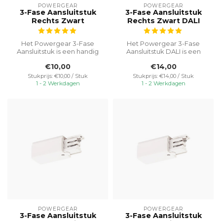
POWERGEAR
POWERGEAR
3-Fase Aansluitstuk
3-Fase Aansluitstuk
Rechts Zwart
Rechts Zwart DALI
Het Powergear 3-Fase
Het Powergear 3-Fase
Aansluitstuk is een handig
Aansluitstuk DALI is een
en veelzijdig onderdeel dat
handig en veelzijdig
€10,00
€14,00
zorg...
onderdeel dat...
Stukprijs: €10,00 / Stuk
Stukprijs: €14,00 / Stuk
1 - 2 Werkdagen
1 - 2 Werkdagen
POWERGEAR
POWERGEAR
3-Fase Aansluitstuk
3-Fase Aansluitstuk