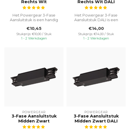
Rechts Wit
Rechts Wit DALI
Het Powergear 3-Fase
Het Powergear 3-Fase
Aansluitstuk is een handig
Aansluitstuk DALI is een
en veelzijdig onderdeel dat
handig en veelzijdig
€10,45
€14,00
zorg...
onderdeel dat...
Stukprijs: €10,00 / Stuk
Stukprijs: €14,00 / Stuk
1 - 2 Werkdagen
1 - 2 Werkdagen
POWERGEAR
POWERGEAR
3-Fase Aansluitstuk
3-Fase Aansluitstuk
Midden Zwart
Midden Zwart DALI