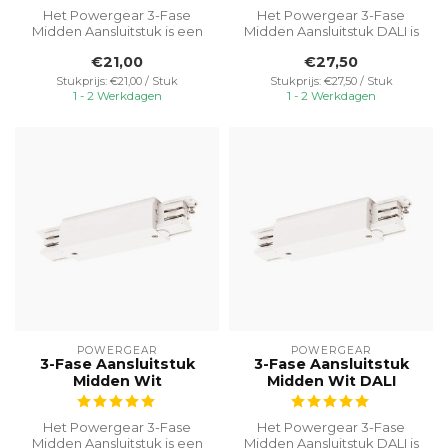
Het Powergear 3-Fase
Het Powergear 3-Fase
Midden Aansluitstuk is een
Midden Aansluitstuk DALI is
handig en betrouwbaar
een praktisch en
€21,00
€27,50
onderdeel ...
betrouwbaar on...
Stukprijs: €21,00 / Stuk
Stukprijs: €27,50 / Stuk
1 - 2 Werkdagen
1 - 2 Werkdagen
POWERGEAR
POWERGEAR
3-Fase Aansluitstuk
3-Fase Aansluitstuk
Midden Wit
Midden Wit DALI
Het Powergear 3-Fase
Het Powergear 3-Fase
Midden Aansluitstuk is een
Midden Aansluitstuk DALI is