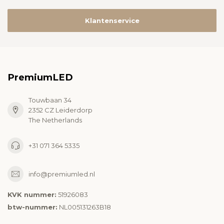
Klantenservice
PremiumLED
Touwbaan 34
2352 CZ Leiderdorp
The Netherlands
+31 071 364 5335
info@premiumled.nl
KVK nummer:
51926083
btw-nummer:
NL005131263B18