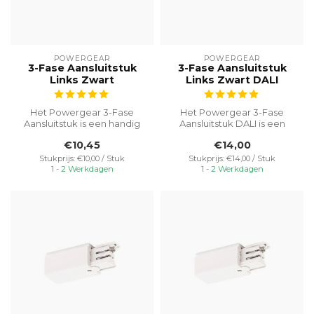
POWERGEAR
POWERGEAR
3-Fase Aansluitstuk
3-Fase Aansluitstuk
Links Zwart
Links Zwart DALI
Het Powergear 3-Fase
Het Powergear 3-Fase
Aansluitstuk is een handig
Aansluitstuk DALI is een
en veelzijdig onderdeel dat
handig en veelzijdig
€10,45
€14,00
zorg...
onderdeel dat...
Stukprijs: €10,00 / Stuk
Stukprijs: €14,00 / Stuk
1 - 2 Werkdagen
1 - 2 Werkdagen