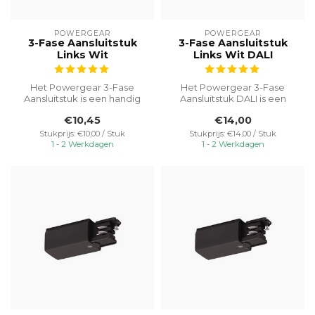
POWERGEAR
POWERGEAR
3-Fase Aansluitstuk
3-Fase Aansluitstuk
Links Wit
Links Wit DALI
Het Powergear 3-Fase
Het Powergear 3-Fase
Aansluitstuk is een handig
Aansluitstuk DALI is een
en veelzijdig onderdeel dat
handig en veelzijdig
€10,45
€14,00
zorg...
onderdeel dat...
Stukprijs: €10,00 / Stuk
Stukprijs: €14,00 / Stuk
1 - 2 Werkdagen
1 - 2 Werkdagen