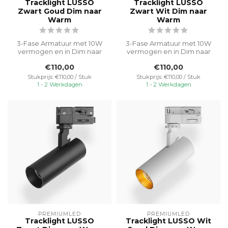
Tracklight LUSSO
Tracklight LUSSO
Zwart Goud Dim naar
Zwart Wit Dim naar
Warm
Warm
3-Fase Armatuur met 10W
3-Fase Armatuur met 10W
vermogen en in Dim naar
vermogen en in Dim naar
Warm. Dit armatuur past
Warm. Dit armatuur past
€110,00
€110,00
zich aan...
zich aan...
Stukprijs: €110,00 / Stuk
Stukprijs: €110,00 / Stuk
1 - 2 Werkdagen
1 - 2 Werkdagen
PREMIUMLED
PREMIUMLED
Tracklight LUSSO
Tracklight LUSSO Wit