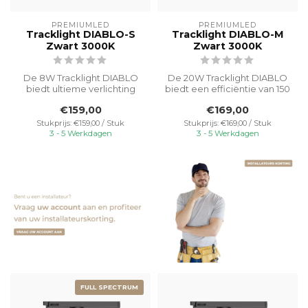
PREMIUMLED
PREMIUMLED
Tracklight DIABLO-S
Tracklight DIABLO-M
Zwart 3000K
Zwart 3000K
De 8W Tracklight DIABLO
De 20W Tracklight DIABLO
biedt ultieme verlichting
biedt een efficiëntie van 150
voor detailhandel, horeca
lumen per watt. Deze trac...
€159,00
€169,00
en v...
Stukprijs: €159,00 / Stuk
Stukprijs: €169,00 / Stuk
3 - 5 Werkdagen
3 - 5 Werkdagen
FULL SPECTRUM