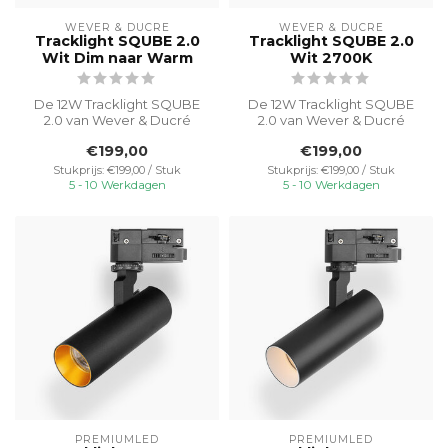
WEVER & DUCRÉ
WEVER & DUCRÉ
Tracklight SQUBE 2.0
Tracklight SQUBE 2.0
Wit Dim naar Warm
Wit 2700K
De 12W Tracklight SQUBE
De 12W Tracklight SQUBE
2.0 van Wever & Ducré
2.0 van Wever & Ducré
biedt een strak, modern
biedt een strak, modern
€199,00
€199,00
design met...
design met...
Stukprijs: €199,00 / Stuk
Stukprijs: €199,00 / Stuk
5 - 10 Werkdagen
5 - 10 Werkdagen
PREMIUMLED
PREMIUMLED