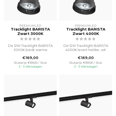
PREMIUMLED
PREMIUMLED
Tracklight BARISTA
Tracklight BARISTA
Zwart 3000K
Zwart 4000K
De 12W Tracklight BARISTA
De 12W Tracklight BARISTA
3000K biedt warme
4000K levert helder, wit
verlichting voor een
licht voor een frisse en
€169,00
€169,00
gezellige sfeer...
mode...
Stukprijs: €169,00 / Stuk
Stukprijs: €169,00 / Stuk
3 - 5 Werkdagen
3 - 5 Werkdagen