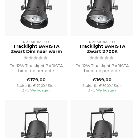
PREMIUMLED
PREMIUMLED
Tracklight BARISTA
Tracklight BARISTA
Zwart Dim naar warm
Zwart 2700K
De 12W Tracklight BARISTA
De 12W Tracklight BARISTA
biedt de perfecte
biedt de perfecte
verlichting voor restaurants,
verlichting voor restaurants,
€179,00
€169,00
brasse...
brasse...
Stukprijs: €179,00 / Stuk
Stukprijs: €169,00 / Stuk
3 - 5 Werkdagen
3 - 5 Werkdagen