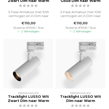
Zwart Dim naar Warm
Goud Dim naar Warm
3-Fase Armatuur met 10W
3-Fase Armatuur met 10W
vermogen en in Dim naar
vermogen en in Dim naar
Warm. Dit armatuur past
Warm. Dit armatuur past
€110,00
€110,00
zich aan...
zich aan...
Stukprijs: €110,00 / Stuk
Stukprijs: €110,00 / Stuk
1 - 2 Werkdagen
1 - 2 Werkdagen
PREMIUMLED
PREMIUMLED
Tracklight LUSSO Wit
Tracklight LUSSO Wit
Zwart Dim naar Warm
Dim naar Warm