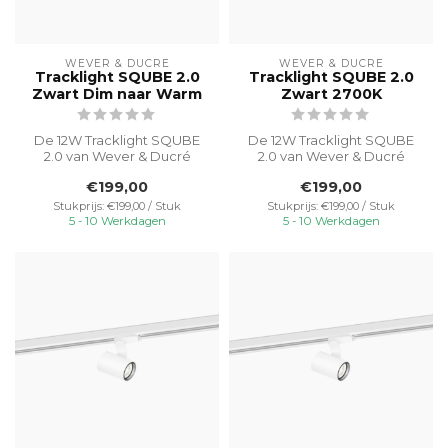
WEVER & DUCRÉ
WEVER & DUCRÉ
Tracklight SQUBE 2.0
Tracklight SQUBE 2.0
Zwart Dim naar Warm
Zwart 2700K
De 12W Tracklight SQUBE
De 12W Tracklight SQUBE
2.0 van Wever & Ducré
2.0 van Wever & Ducré
biedt een strak, modern
biedt een strak, modern
€199,00
€199,00
design met...
design met...
Stukprijs: €199,00 / Stuk
Stukprijs: €199,00 / Stuk
5 - 10 Werkdagen
5 - 10 Werkdagen