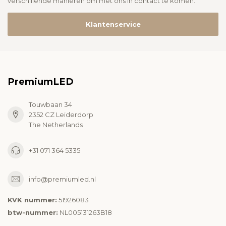
verschillende manieren om met ons in contact te komen.
Klantenservice
PremiumLED
Touwbaan 34
2352 CZ Leiderdorp
The Netherlands
+31 071 364 5335
info@premiumled.nl
KVK nummer:
51926083
btw-nummer:
NL005131263B18