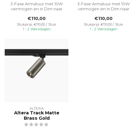
3-Fase Armatuur met 10W
3-Fase Armatuur met 10W
vermogen en in Dim naar
vermogen en in Dim naar
Warm. Dit armatuur past
Warm. Dit armatuur past
€110,00
€110,00
zich aan...
zich aan...
Stukprijs: €110,00 / Stuk
Stukprijs: €110,00 / Stuk
1 - 2 Werkdagen
1 - 2 Werkdagen
ALTERA
Altera Track Matte
Brass Gold