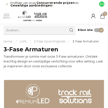
Profiteer van onze
Concurrerende prijzen
en
Snell
9.4
Geweldige aanbiedingen
!
direct
0
MENU
€
Excl. btw
Home
/
Licht
/
3-Fase Spanningsrails
/
3-Fase Armaturen
3-Fase Armaturen
Transformeer je ruimte met onze 3-Fase armaturen. Ontdek
krachtig design en veelzijdige verlichting voor elke setting. Laat
je inspireren door onze exclusieve collectie.