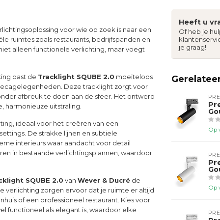
Heeft u vr
rlichtingsoplossing voor wie op zoek is naar een
Of heb je hu
ële ruimtes zoals restaurants, bedrijfspanden en
klantenservi
je graag!
niet alleen functionele verlichting, maar voegt
king past de
Tracklight SQUBE 2.0
moeiteloos
Gerelatee
 horecagelegenheden. Deze tracklight zorgt voor
 zonder afbreuk te doen aan de sfeer. Het ontwerp
PR
Pr
 harmonieuze uitstraling.
Go
ichting, ideaal voor het creëren van een
Op 
ttings. De strakke lijnen en subtiele
ne interieurs waar aandacht voor detail
ren in bestaande verlichtingsplannen, waardoor
PR
Pr
Go
cklight SQUBE 2.0
van
Wever & Ducré
de
Op 
verlichting zorgen ervoor dat je ruimte er altijd
onhuis of een professioneel restaurant. Kies voor
el functioneel als elegant is, waardoor elke
PR