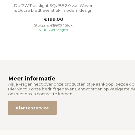
De 12W Tracklight SQUBE 2.0 van Wever
& Ducré biedt een strak, modern design
met...
€199,00
Stukprijs: €199,00 / Stuk
5 - 10 Werkdagen
Meer informatie
Als je vragen hebt over onze producten of je aankoop, bezoek 
Hier vindt u onze bedrijfsgegevens, antwoorden op veelgesteld
om met ons in contact te komen.
Klantenservice