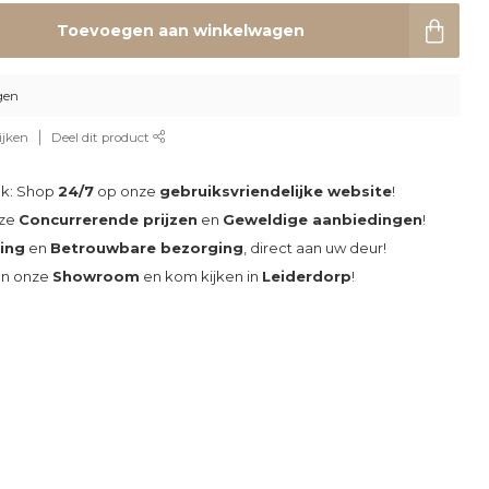
Toevoegen aan winkelwagen
gen
ijken
Deel dit product
ak: Shop
24/7
op onze
gebruiksvriendelijke website
!
nze
Concurrerende prijzen
en
Geweldige aanbiedingen
!
ding
en
Betrouwbare bezorging
, direct aan uw deur!
an onze
Showroom
en kom kijken in
Leiderdorp
!