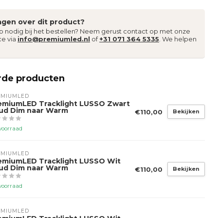
agen over dit product?
lp nodig bij het bestellen? Neem gerust contact op met onze
ce via
info@premiumled.nl
of
+31 071 364 5335
. We helpen
rde producten
EMIUMLED
emiumLED Tracklight LUSSO Zwart
ud Dim naar Warm
€110,00
Bekijken
voorraad
EMIUMLED
emiumLED Tracklight LUSSO Wit
ud Dim naar Warm
€110,00
Bekijken
voorraad
EMIUMLED