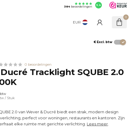
9.4
384
beoordelingen
0
EUR
€
Excl. btw
0 beoordelingen
Ducré Tracklight SQUBE 2.0
700K
 btw
btw
/ Stuk
SQUBE 2.0 van Wever & Ducré biedt een strak, modern design
rlichting, perfect voor woningen, restaurants en kantoren. Zijn
erfraait elke ruimte met gerichte verlichting.
Lees meer
.