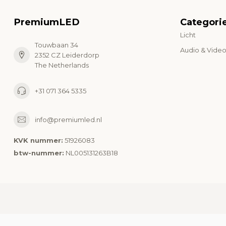
PremiumLED
Categori
Licht
Touwbaan 34
Audio & Vide
2352 CZ Leiderdorp
The Netherlands
+31 071 364 5335
info@premiumled.nl
KVK nummer:
51926083
btw-nummer:
NL005131263B18