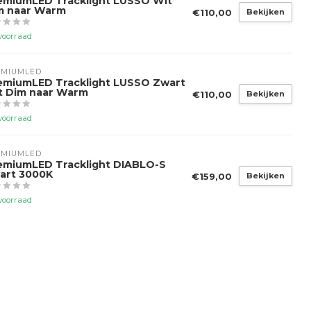
emiumLED Tracklight LUSSO Wit
m naar Warm
€110,00
Bekijken
voorraad
EMIUMLED
emiumLED Tracklight LUSSO Zwart
t Dim naar Warm
€110,00
Bekijken
voorraad
EMIUMLED
emiumLED Tracklight DIABLO-S
art 3000K
€159,00
Bekijken
voorraad