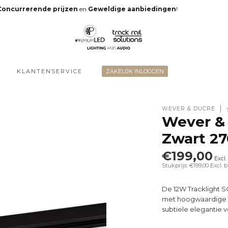
Concurrerende prijzen
en
Geweldige aanbiedingen
!
KLANTENSERVICE
ZAKELIJK INLOGGEN
WEVER & DUCRÉ
Wever & 
Zwart 2
€199,00
Excl.
Stukprijs: €199,00
Excl. 
De 12W Tracklight 
met hoogwaardige ve
subtiele elegantie v