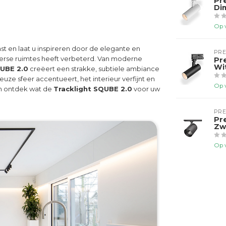
Pr
Di
Op 
st en laat u inspireren door de elegante en
PR
iverse ruimtes heeft verbeterd. Van moderne
Pr
Wi
QUBE 2.0
creëert een strakke, subtiele ambiance
uze sfeer accentueert, het interieur verfijnt en
Op 
en ontdek wat de
Tracklight SQUBE 2.0
voor uw
PR
Pr
Zw
Op 