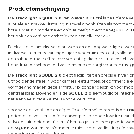
Productomschrijving
De
Tracklight SQUBE 2.0
van
Wever & Ducré
is de ultieme ve
subtiele en strakke uitstraling in zowel woonhuizen als commerci
hotels. Met zijn moderne en chique design biedt de
SQUBE 2.0
het ook een verfijnde esthetiek toe aan elk interieur.
Dankzij het minimalistische ontwerp en de hoogwaardige afwer
in diverse interieurs, van eigentijdse woonruimtes tot stijlvolle
een subtiele, maar effectieve verlichting die de ruimte verlicht
benadrukt de schoonheid van eenvoud en zorgt voor een rustige,
De
Tracklight SQUBE 2.0
biedt flexibiliteit en precisie in verl
uitnodigende sfeer in woonkamers, eetruimtes, of commerciële se
vormgeving maken deze armatuur bijzonder geschikt voor moder
centraal staat. Bovendien is de
SQUBE 2.0
eenvoudig te integre
het een veelzijdige keuze is voor elke ruimte.
Voor wie een verfijnde en eigentijdse sfeer wil creëren, is de
Tra
perfecte keuze. Het subtiele ontwerp en de hoge kwaliteit van de 
stijlvol en uitnodigend uitziet, of het nu gaat om een gezellig wo
de
SQUBE 2.0
en transformeer je ruimte met verlichting die zow
omgeving tot zijn recht komt.