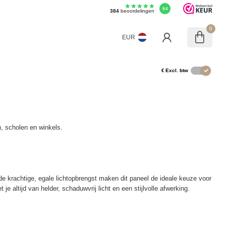
9.4
384
beoordelingen
0
EUR
€
Excl. btw
, scholen en winkels.
de krachtige, egale lichtopbrengst maken dit paneel de ideale keuze voor
e altijd van helder, schaduwvrij licht en een stijlvolle afwerking.