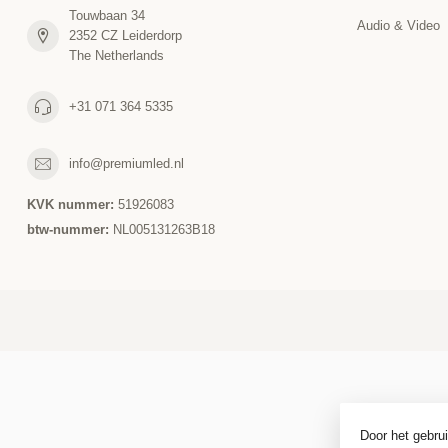
Touwbaan 34
Audio & Video
2352 CZ Leiderdorp
The Netherlands
+31 071 364 5335
info@premiumled.nl
KVK nummer:
51926083
btw-nummer:
NL005131263B18
Door het gebru