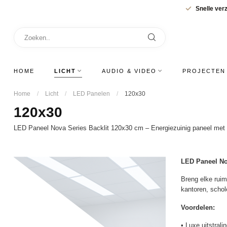
Snelle ver
HOME
LICHT
AUDIO & VIDEO
PROJECTEN
Home
/
Licht
/
LED Panelen
/
120x30
120x30
LED Paneel Nova Series Backlit 120x30 cm – Energiezuinig paneel met eg
LED Paneel No
Breng elke ruim
kantoren, schole
Voordelen:
• Luxe uitstral