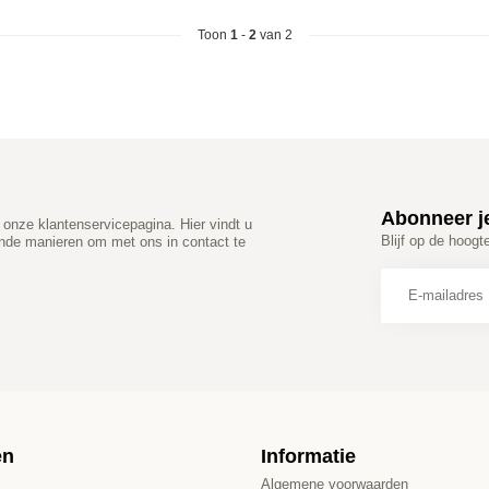
Toon
1
-
2
van 2
Abonneer j
onze klantenservicepagina. Hier vindt u
Blijf op de hoogt
ende manieren om met ons in contact te
ën
Informatie
Algemene voorwaarden