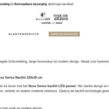
zending
en
Betrouwbare bezorging
, direct aan uw deur!
KLANTENSERVICE
ZAKELIJK INLOGGEN
ale lichtverdeling, lange levensduur en modern design. Ideaal voor kantoren
va Series Backlit 120x30 cm
te tot leven met het
Nova Series backlit LED paneel
. Het slanke design en 
n, winkels en andere moderne interieurs. Dankzij de backlit-technologie geniet j
ing met strak en modern design