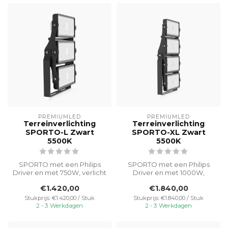
PREMIUMLED
PREMIUMLED
Terreinverlichting
Terreinverlichting
SPORTO-L Zwart
SPORTO-XL Zwart
5500K
5500K
SPORTO met een Philips
SPORTO met een Philips
Driver en met 750W, verlicht
Driver en met 1000W,
buitenruimtes efficiënt met
verlicht buitenruimtes
€1.420,00
€1.840,00
...
efficiënt met...
Stukprijs: €1.420,00 / Stuk
Stukprijs: €1.840,00 / Stuk
2 - 3 Werkdagen
2 - 3 Werkdagen