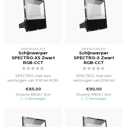
PREMIUMLED
PREMIUMLED
Schijnwerper
Schijnwerper
SPECTRO-XS Zwart
SPECTRO-S Zwart
RGB-CCT
RGB-CCT
SPECTRO, met een
SPECTRO, met een
vermogen van 10W en RGB-
vermogen van 20W en
CCT-functionaliteit, verlicht
RGB-CCT-functionaliteit,
€65,00
€90,00
buitenrui...
verlicht buitenrui...
Stukprijs: €65,00 / Stuk
Stukprijs: €90,00 / Stuk
2 - 3 Werkdagen
2 - 3 Werkdagen