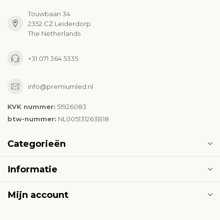
Touwbaan 34
2352 CZ Leiderdorp
The Netherlands
+31 071 364 5335
info@premiumled.nl
KVK nummer:
51926083
btw-nummer:
NL005131263B18
Categorieën
Informatie
Mijn account