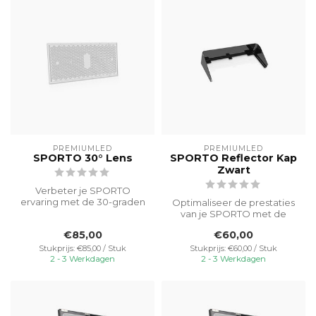
PREMIUMLED
PREMIUMLED
SPORTO 30° Lens
SPORTO Reflector Kap
Zwart
Verbeter je SPORTO
ervaring met de 30-graden
Optimaliseer de prestaties
lens accessoire, die zorgt
van je SPORTO met de
voor ger...
reflectorkap accessoire, die
€85,00
€60,00
voo...
Stukprijs: €85,00 / Stuk
Stukprijs: €60,00 / Stuk
2 - 3 Werkdagen
2 - 3 Werkdagen