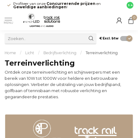
Profiteer van onze
Concurrerende prijzen
en
Snell
9.4
Geweldige aanbiedingen
!
direct
0
MENU
€
Excl. btw
Home
/
Licht
/
Bedrijfsverlichting
/
Terreinverlichting
Terreinverlichting
Ontdek onze terreinverlichting en schijnwerpers met een
bereik van 10W tot 1000W voor heldere en betrouwbare
oplossingen. Verbeter de uitstraling van jouw bedrijfspand,
golfbaan of tennisbaan met robuuste verlichting en
gegarandeerde prestaties.