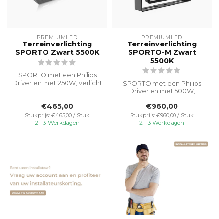
PREMIUMLED
PREMIUMLED
Terreinverlichting
Terreinverlichting
SPORTO Zwart 5500K
SPORTO-M Zwart
5500K
SPORTO met een Philips
Driver en met 250W, verlicht
SPORTO met een Philips
buitenruimtes efficiënt met
Driver en met 500W,
...
verlicht buitenruimtes
€465,00
€960,00
efficiënt met ...
Stukprijs: €465,00 / Stuk
Stukprijs: €960,00 / Stuk
2 - 3 Werkdagen
2 - 3 Werkdagen