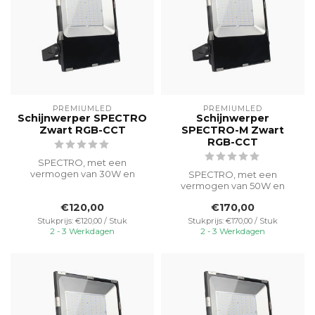
PREMIUMLED
PREMIUMLED
Schijnwerper SPECTRO
Schijnwerper
Zwart RGB-CCT
SPECTRO-M Zwart
RGB-CCT
SPECTRO, met een
vermogen van 30W en
SPECTRO, met een
RGB-CCT-functionaliteit,
vermogen van 50W en
verlicht buitenrui...
RGB-CCT-functionaliteit,
€120,00
€170,00
verlicht buitenrui...
Stukprijs: €120,00 / Stuk
Stukprijs: €170,00 / Stuk
2 - 3 Werkdagen
2 - 3 Werkdagen