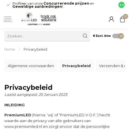
Profiteer van onze
Concurrerende prijzen
en
Snell
9.4
Geweldige aanbiedingen
!
direct
0
MENU
€
Excl. btw
Home
/
Privacybeleid
Algemene voorwaarden
Privacybeleid
Verzenden & re
Privacybeleid
Laatst aangepast: 25 Januari 2023
INLEIDING
PremiumLED
(hierna: ‘wij’ of ‘PremiumLED V.O.F.’) hecht
waarde aan de privacy van alle gebruikers van
www.premiumled.nl en zorgt ervoor dat de persoonlijke