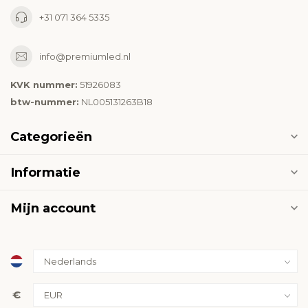
+31 071 364 5335
info@premiumled.nl
KVK nummer:
51926083
btw-nummer:
NL005131263B18
Categorieën
Informatie
Mijn account
€