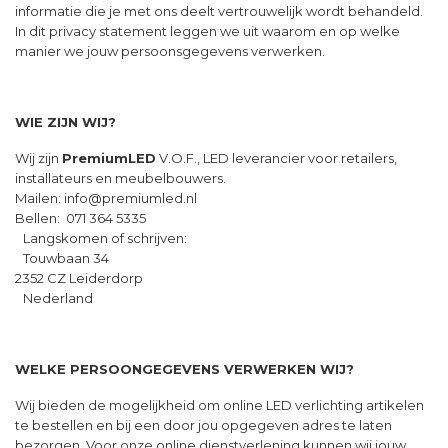
informatie die je met ons deelt vertrouwelijk wordt behandeld.
In dit privacy statement leggen we uit waarom en op welke
manier we jouw persoonsgegevens verwerken.
WIE ZIJN WIJ?
Wij zijn
PremiumLED
V.O.F., LED leverancier voor retailers,
installateurs en meubelbouwers.
Mailen:
info@premiumled.nl
Bellen: 071 364 5335
Langskomen of schrijven:
Touwbaan 34
2352 CZ Leiderdorp
Nederland
WELKE PERSOONGEGEVENS VERWERKEN WIJ?
Wij bieden de mogelijkheid om online LED verlichting artikelen
te bestellen en bij een door jou opgegeven adres te laten
bezorgen. Voor onze online dienstverlening kunnen wij jouw