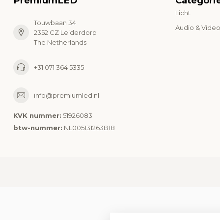
PremiumLED
Categori
Licht
Touwbaan 34
Audio & Vide
2352 CZ Leiderdorp
The Netherlands
+31 071 364 5335
info@premiumled.nl
KVK nummer:
51926083
btw-nummer:
NL005131263B18