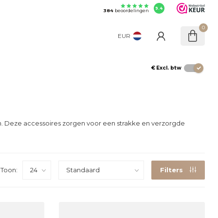
9.4
384
beoordelingen
0
EUR
€
Excl. btw
en. Deze accessoires zorgen voor een strakke en verzorgde
Toon:
Filters