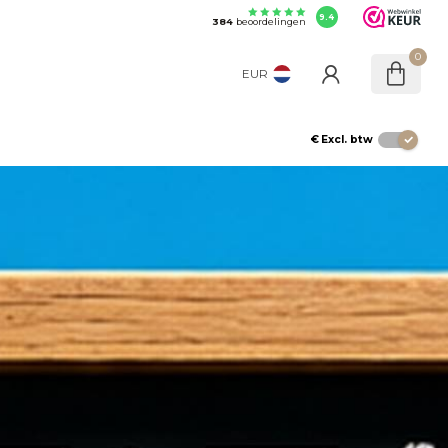
9.4
384
beoordelingen
0
EUR
€
Excl. btw