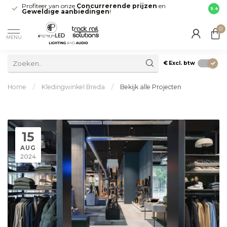
Profiteer van onze
Concurrerende prijzen
en
Snell
9.4
Geweldige aanbiedingen
!
direct
0
MENU
€
Excl. btw
Home
/
Kledingwinkel Breda
/
Bekijk alle Projecten
15
AUG
2024