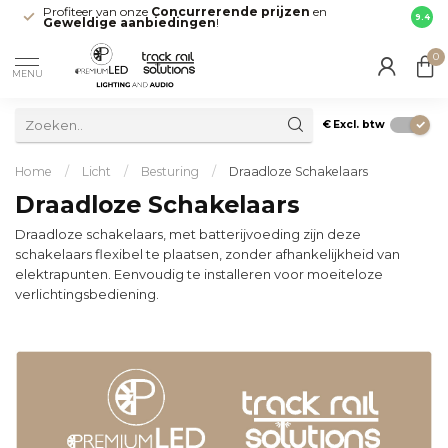
Profiteer van onze
Concurrerende prijzen
en
Snell
9.4
Geweldige aanbiedingen
!
direct
0
MENU
€
Excl. btw
Home
/
Licht
/
Besturing
/
Draadloze Schakelaars
Draadloze Schakelaars
Draadloze schakelaars, met batterijvoeding zijn deze
schakelaars flexibel te plaatsen, zonder afhankelijkheid van
elektrapunten. Eenvoudig te installeren voor moeiteloze
verlichtingsbediening.