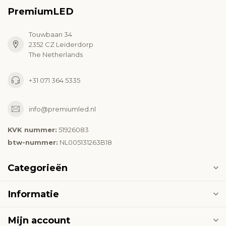
PremiumLED
Touwbaan 34
2352 CZ Leiderdorp
The Netherlands
+31 071 364 5335
info@premiumled.nl
KVK nummer:
51926083
btw-nummer:
NL005131263B18
Categorieën
Informatie
Mijn account