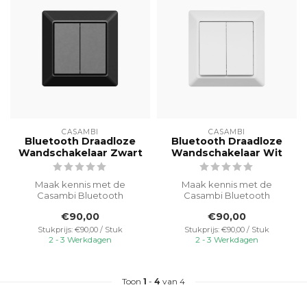
CASAMBI
CASAMBI
Bluetooth Draadloze
Bluetooth Draadloze
Wandschakelaar Zwart
Wandschakelaar Wit
Maak kennis met de
Maak kennis met de
Casambi Bluetooth
Casambi Bluetooth
Draadloze
Draadloze
€90,00
€90,00
Wandschakelaar - de
Wandschakelaar - de
perfecte aanv...
perfecte aanv...
Stukprijs: €90,00 / Stuk
Stukprijs: €90,00 / Stuk
2 - 3 Werkdagen
2 - 3 Werkdagen
Toon
1
-
4
van 4