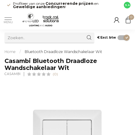
Profiteer van onze
Concurrerende prijzen
en
Snell
9.4
Geweldige aanbiedingen
!
direct
0
MENU
€
Excl. btw
Home
/
Bluetooth Draadloze Wandschakelaar Wit
Casambi Bluetooth Draadloze
Wandschakelaar Wit
CASAMBI
(0)