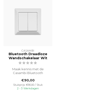
CASAMBI
Bluetooth Draadloze
Wandschakelaar Wit
Maak kennis met de
Casambi Bluetooth
Draadloze
€90,00
Wandschakelaar - de
perfecte aanv...
Stukprijs: €90,00 / Stuk
2 - 3 Werkdagen