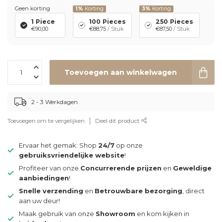
Geen korting
1%
Korting
3%
Korting
1 Piece
100 Pieces
250 Pieces
€90,00
€88,75
/ Stuk
€87,50
/ Stuk
Toevoegen aan winkelwagen
2 - 3 Werkdagen
Toevoegen om te vergelijken
Deel dit product
Ervaar het gemak: Shop
24/7
op onze
gebruiksvriendelijke website
!
Profiteer van onze
Concurrerende prijzen
en
Geweldige
aanbiedingen
!
Snelle verzending
en
Betrouwbare bezorging
, direct
aan uw deur!
Maak gebruik van onze
Showroom
en kom kijken in