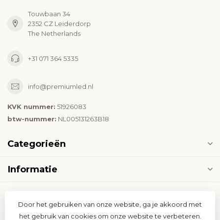
Touwbaan 34
2352 CZ Leiderdorp
The Netherlands
+31 071 364 5335
info@premiumled.nl
KVK nummer:
51926083
btw-nummer:
NL005131263B18
Categorieën
Informatie
Mijn account
Door het gebruiken van onze website, ga je akkoord met
het gebruik van cookies om onze website te verbeteren.