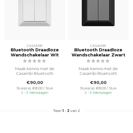
CASAMBI
CASAMBI
Bluetooth Draadloze
Bluetooth Draadloze
Wandschakelaar Wit
Wandschakelaar Zwart
Maak kennis met de
Maak kennis met de
Casambi Bluetooth
Casambi Bluetooth
Draadloze
Draadloze
€90,00
€90,00
Wandschakelaar - de
Wandschakelaar - de
perfecte aanv...
perfecte aanv...
Stukprijs: €90,00 / Stuk
Stukprijs: €90,00 / Stuk
2 - 3 Werkdagen
2 - 3 Werkdagen
Toon
1
-
2
van 2