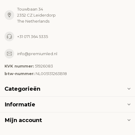
Touwbaan 34
2352 CZ Leiderdorp
The Netherlands
+31 071 364 5335
info@premiumled.nl
KVK nummer:
51926083
btw-nummer:
NL005131263B18
Categorieën
Informatie
Mijn account