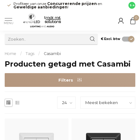
Profiteer van onze
Concurrerende prijzen
en
Snell
9.4
Geweldige aanbiedingen
!
direct
0
MENU
€
Excl. btw
Home
/
Tags
/
Casambi
Producten getagd met Casambi
Filters