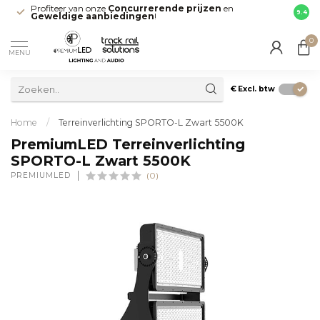
Profiteer van onze
Concurrerende prijzen
en
Snell
9.4
Geweldige aanbiedingen
!
direct
0
MENU
€
Excl. btw
Home
/
Terreinverlichting SPORTO-L Zwart 5500K
PremiumLED Terreinverlichting
SPORTO-L Zwart 5500K
PREMIUMLED
(0)