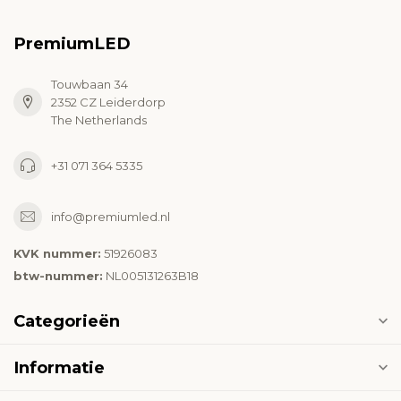
PremiumLED
Touwbaan 34
2352 CZ Leiderdorp
The Netherlands
+31 071 364 5335
info@premiumled.nl
KVK nummer:
51926083
btw-nummer:
NL005131263B18
Categorieën
Informatie