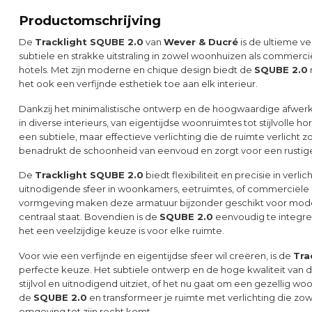
Productomschrijving
De
Tracklight SQUBE 2.0
van
Wever & Ducré
is de ultieme ve
subtiele en strakke uitstraling in zowel woonhuizen als commerci
hotels. Met zijn moderne en chique design biedt de
SQUBE 2.0
het ook een verfijnde esthetiek toe aan elk interieur.
Dankzij het minimalistische ontwerp en de hoogwaardige afwer
in diverse interieurs, van eigentijdse woonruimtes tot stijlvolle
een subtiele, maar effectieve verlichting die de ruimte verlicht
benadrukt de schoonheid van eenvoud en zorgt voor een rustige,
De
Tracklight SQUBE 2.0
biedt flexibiliteit en precisie in verl
uitnodigende sfeer in woonkamers, eetruimtes, of commerciële se
vormgeving maken deze armatuur bijzonder geschikt voor moder
centraal staat. Bovendien is de
SQUBE 2.0
eenvoudig te integre
het een veelzijdige keuze is voor elke ruimte.
Voor wie een verfijnde en eigentijdse sfeer wil creëren, is de
Tra
perfecte keuze. Het subtiele ontwerp en de hoge kwaliteit van de 
stijlvol en uitnodigend uitziet, of het nu gaat om een gezellig wo
de
SQUBE 2.0
en transformeer je ruimte met verlichting die zow
omgeving tot zijn recht komt.