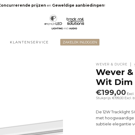
Concurrerende prijzen
en
Geweldige aanbiedingen
!
KLANTENSERVICE
ZAKELIJK INLOGGEN
WEVER & DUCRÉ
Wever & 
Wit Dim
€199,00
Excl.
Stukprijs: €199,00
Excl. 
De 12W Tracklight 
met hoogwaardige ve
subtiele elegantie v