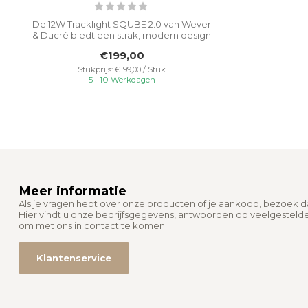
De 12W Tracklight SQUBE 2.0 van Wever
& Ducré biedt een strak, modern design
met...
€199,00
Stukprijs: €199,00 / Stuk
5 - 10 Werkdagen
Meer informatie
Als je vragen hebt over onze producten of je aankoop, bezoek 
Hier vindt u onze bedrijfsgegevens, antwoorden op veelgesteld
om met ons in contact te komen.
Klantenservice