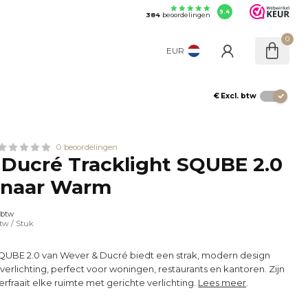
9.4
384
beoordelingen
0
EUR
€
Excl. btw
0 beoordelingen
Ducré Tracklight SQUBE 2.0
 naar Warm
 btw
btw
/ Stuk
SQUBE 2.0 van Wever & Ducré biedt een strak, modern design
rlichting, perfect voor woningen, restaurants en kantoren. Zijn
erfraait elke ruimte met gerichte verlichting.
Lees meer
.