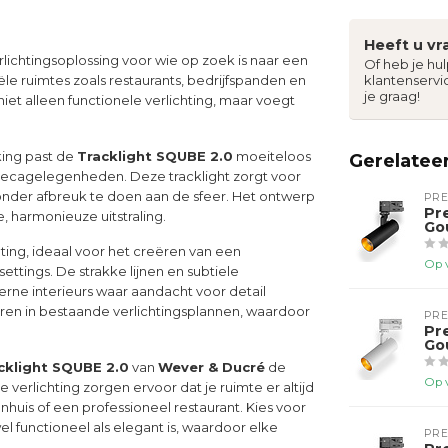
Heeft u vr
rlichtingsoplossing voor wie op zoek is naar een
Of heb je hu
ële ruimtes zoals restaurants, bedrijfspanden en
klantenservi
je graag!
niet alleen functionele verlichting, maar voegt
king past de
Tracklight SQUBE 2.0
moeiteloos
Gerelatee
 horecagelegenheden. Deze tracklight zorgt voor
 zonder afbreuk te doen aan de sfeer. Het ontwerp
PR
Pr
 harmonieuze uitstraling.
Go
ichting, ideaal voor het creëren van een
Op 
ttings. De strakke lijnen en subtiele
ne interieurs waar aandacht voor detail
ren in bestaande verlichtingsplannen, waardoor
PR
Pr
Go
cklight SQUBE 2.0
van
Wever & Ducré
de
Op 
verlichting zorgen ervoor dat je ruimte er altijd
onhuis of een professioneel restaurant. Kies voor
el functioneel als elegant is, waardoor elke
PR