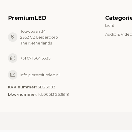
PremiumLED
Categori
Licht
Touwbaan 34
Audio & Vide
2352 CZ Leiderdorp
The Netherlands
+31 071 364 5335
info@premiumled.nl
KVK nummer:
51926083
btw-nummer:
NL005131263B18