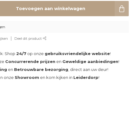
Toevoegen aan winkelwagen
gen
ijken
Deel dit product
ak: Shop
24/7
op onze
gebruiksvriendelijke website
!
nze
Concurrerende prijzen
en
Geweldige aanbiedingen
!
ding
en
Betrouwbare bezorging
, direct aan uw deur!
an onze
Showroom
en kom kijken in
Leiderdorp
!