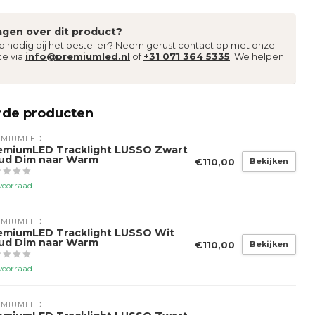
agen over dit product?
lp nodig bij het bestellen? Neem gerust contact op met onze
ce via
info@premiumled.nl
of
+31 071 364 5335
. We helpen
rde producten
EMIUMLED
emiumLED Tracklight LUSSO Zwart
ud Dim naar Warm
€110,00
Bekijken
voorraad
EMIUMLED
emiumLED Tracklight LUSSO Wit
ud Dim naar Warm
€110,00
Bekijken
voorraad
EMIUMLED