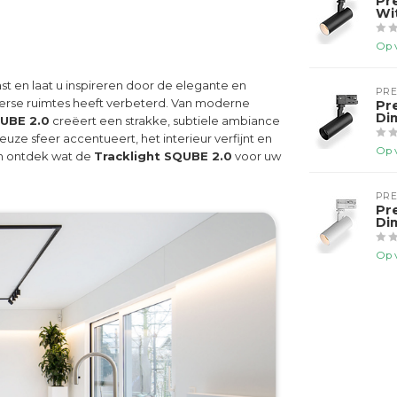
Pr
Wi
Op 
st en laat u inspireren door de elegante en
PR
iverse ruimtes heeft verbeterd. Van moderne
Pr
Di
QUBE 2.0
creëert een strakke, subtiele ambiance
uze sfeer accentueert, het interieur verfijnt en
Op 
en ontdek wat de
Tracklight SQUBE 2.0
voor uw
PR
Pr
Di
Op 