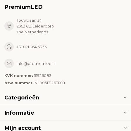
PremiumLED
Touwbaan 34
2352 CZ Leiderdorp
The Netherlands
+31 071 364 5335
info@premiumled.nl
KVK nummer:
51926083
btw-nummer:
NL005131263B18
Categorieën
Informatie
Mijn account