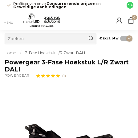
Profiteer van onze
Concurrerende prijzen
en
Snell
9.4
Geweldige aanbiedingen
!
direct
0
MENU
€
Excl. btw
Home
/
3-Fase Hoekstuk L/R Zwart DALI
Powergear 3-Fase Hoekstuk L/R Zwart
DALI
POWERGEAR
(1)