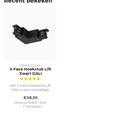
Recent bekeken
POWERGEAR
3-Fase Hoekstuk L/R
Zwart DALI
Het 3-Fase Hoekstuk L/R
DALI is een veelzijdige
oplossing die specifiek is
€28,50
ontwo...
Stukprijs: €28,50 / Stuk
1 - 2 Werkdagen