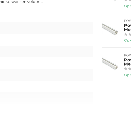
 unieke wensen voldoet.
Op 
PO
Po
Me
3
Op 
PO
Po
Me
Op 