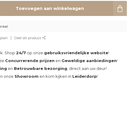
Toevoegen aan winkelwagen
inkel
ijken
Deel dit product
ak: Shop
24/7
op onze
gebruiksvriendelijke website
!
nze
Concurrerende prijzen
en
Geweldige aanbiedingen
!
ding
en
Betrouwbare bezorging
, direct aan uw deur!
an onze
Showroom
en kom kijken in
Leiderdorp
!