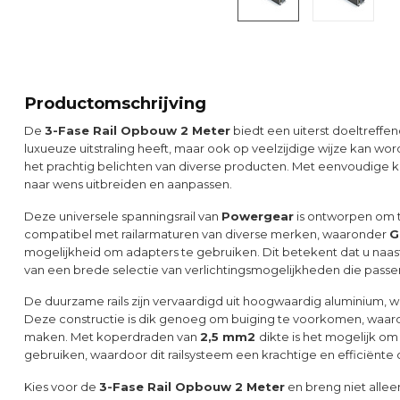
Productomschrijving
De
3-Fase Rail Opbouw 2 Meter
biedt een uiterst doeltreffend
luxueuze uitstraling heeft, maar ook op veelzijdige wijze kan wo
het prachtig belichten van diverse producten. Met eenvoudige
naar wens uitbreiden en aanpassen.
Deze universele spanningsrail van
Powergear
is ontworpen om t
compatibel met railarmaturen van diverse merken, waaronder
G
mogelijkheid om adapters te gebruiken. Dit betekent dat u naas
van een brede selectie van verlichtingsmogelijkheden die passen b
De duurzame rails zijn vervaardigd uit hoogwaardig aluminium, 
Deze constructie is dik genoeg om buiging te voorkomen, waardo
maken. Met koperdraden van
2,5 mm2
dikte is het mogelijk om
gebruiken, waardoor dit railsysteem een krachtige en efficiënte 
Kies voor de
3-Fase Rail Opbouw 2 Meter
en breng niet allee