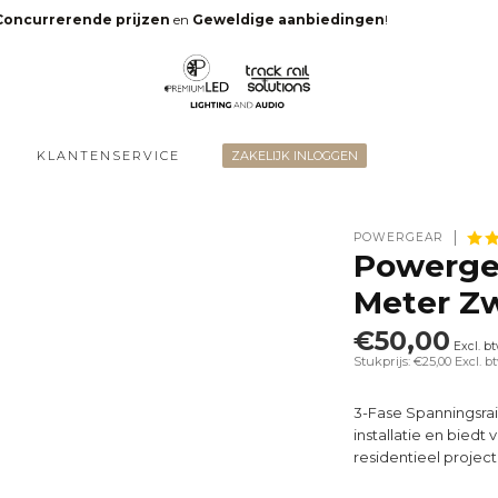
Concurrerende prijzen
en
Geweldige aanbiedingen
!
KLANTENSERVICE
ZAKELIJK INLOGGEN
POWERGEAR
Powergea
Meter Z
€50,00
Excl. b
Stukprijs: €25,00
Excl. b
3-Fase Spanningsra
installatie en bied
residentieel project