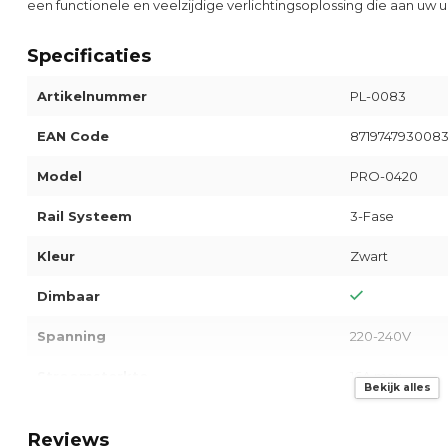
een functionele en veelzijdige verlichtingsoplossing die aan uw
Specificaties
Artikelnummer
PL-0083
EAN Code
871974793008
Model
PRO-0420
Rail Systeem
3-Fase
Kleur
Zwart
Dimbaar
Spanning
220-240V
Stroomsterkte
16A max.
Bekijk alles
IP-Klasse
IP20
Reviews