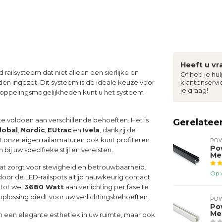
Heeft u vr
 railsysteem dat niet alleen een sierlijke en
Of heb je hu
rden ingezet. Dit systeem is de ideale keuze voor
klantenservi
je graag!
 koppelingsmogelijkheden kunt u het systeem
e voldoen aan verschillende behoeften. Het is
Gerelatee
lobal
,
Nordic
,
EUtrac
en
Ivela
, dankzij de
t onze eigen railarmaturen ook kunt profiteren
PO
Po
ij uw specifieke stijl en vereisten.
Me
wat zorgt voor stevigheid en betrouwbaarheid.
Op 
or de LED-railspots altijd nauwkeurig contact
 tot wel
3680 Watt
aan verlichting per fase te
oplossing biedt voor uw verlichtingsbehoeften.
PO
Po
Me
n een elegante esthetiek in uw ruimte, maar ook