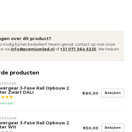
agen over dit product?
lp nodig bij het bestellen? Neem gerust contact op met onze
ce via
info@premiumled.nl
of
+31 071 364 5335
. We helpen
rde producten
WERGEAR
wergear 3-Fase Rail Opbouw 2
ter Zwart DALI
€60,00
Bekijken
voorraad
WERGEAR
wergear 3-Fase Rail Opbouw 2
ter Wit
€50,00
Bekijken