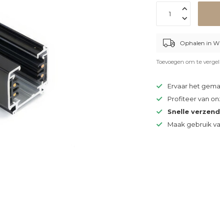
Ophalen in W
Toevoegen om te vergel
Ervaar het gem
Profiteer van o
Snelle verzen
Maak gebruik v