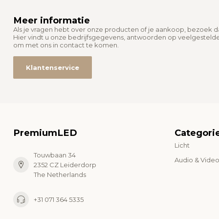
Meer informatie
Als je vragen hebt over onze producten of je aankoop, bezoek 
Hier vindt u onze bedrijfsgegevens, antwoorden op veelgesteld
om met ons in contact te komen.
Klantenservice
PremiumLED
Categori
Licht
Touwbaan 34
Audio & Vide
2352 CZ Leiderdorp
The Netherlands
+31 071 364 5335