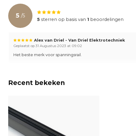
Garantie
2 Jaar
5
/
5
5
sterren op basis van
1
beoordelingen
Alex van Driel - Van Driel Elektrotechniek
Geplaatst op 31 Augustus 2023 at 09:02
Het beste merk voor spanningsrail.
Recent bekeken