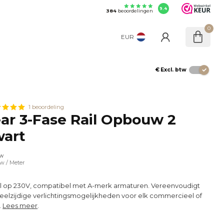
9.4
384
beoordelingen
0
EUR
€
Excl. btw
1 beoordeling
r 3-Fase Rail Opbouw 2
wart
tw
tw
/ Meter
il op 230V, compatibel met A-merk armaturen. Vereenvoudigt
t veelzijdige verlichtingsmogelijkheden voor elk commercieel of
.
Lees meer
.