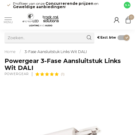
Profiteer van onze
Concurrerende prijzen
en
Snell
9.4
Geweldige aanbiedingen
!
direct
0
MENU
€
Excl. btw
Home
/
3-Fase Aansluitstuk Links Wit DALI
Powergear 3-Fase Aansluitstuk Links
Wit DALI
POWERGEAR
(1)