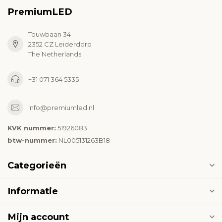
PremiumLED
Touwbaan 34
2352 CZ Leiderdorp
The Netherlands
+31 071 364 5335
info@premiumled.nl
KVK nummer:
51926083
btw-nummer:
NL005131263B18
Categorieën
Informatie
Mijn account