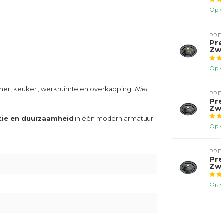
Op 
PR
Pr
Zw
Op 
amer, keuken, werkruimte en overkapping.
Niet
PR
Pr
Zw
ëntie en duurzaamheid
in één modern armatuur.
Op 
PR
Pr
Zw
Op 