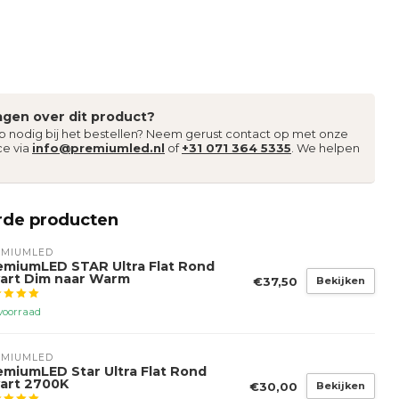
agen over dit product?
lp nodig bij het bestellen? Neem gerust contact op met onze
ce via
info@premiumled.nl
of
+31 071 364 5335
. We helpen
rde producten
EMIUMLED
emiumLED STAR Ultra Flat Rond
art Dim naar Warm
€37,50
Bekijken
voorraad
EMIUMLED
emiumLED Star Ultra Flat Rond
art 2700K
€30,00
Bekijken