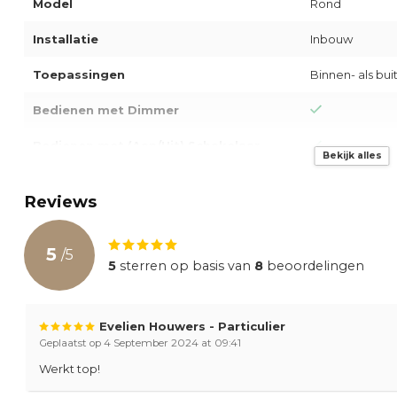
Model
Rond
Installatie
Inbouw
Toepassingen
Binnen- als b
Bedienen met Dimmer
Bedienen met (Aan/Uit) Schakelaar
Bekijk alles
Productkleur
Zwart
Reviews
Beschermingsklasse
IP65
5
Kleurtemperatuur
4000K
/
5
5
sterren op basis van
8
beoordelingen
Kleur Weergave Index
90
Levensduur
50.000 uur
Evelien Houwers - Particulier
Geplaatst op 4 September 2024 at 09:41
Powerfactor
0.9
Werkt top!
Dimbaar