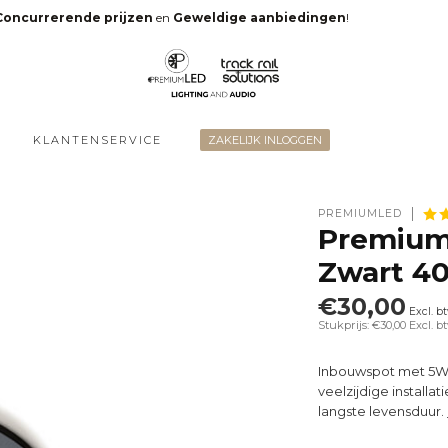
Concurrerende prijzen
en
Geweldige aanbiedingen
!
KLANTENSERVICE
ZAKELIJK INLOGGEN
PREMIUMLED
Premium
Zwart 4
€30,00
Excl. b
Stukprijs: €30,00
Excl. b
Inbouwspot met 5W
veelzijdige installa
langste levensduur.