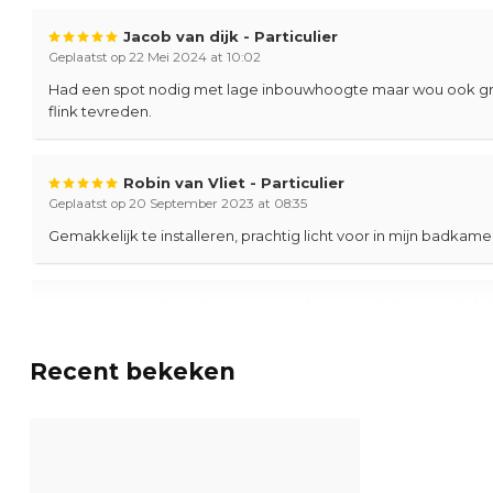
Jacob van dijk - Particulier
Inclusief Driver
Geplaatst op 22 Mei 2024 at 10:02
Inclusief Quick Connector
Had een spot nodig met lage inbouwhoogte maar wou ook graag
flink tevreden.
Koppelbaar
Gradenbundel
60º
Robin van Vliet - Particulier
Geplaatst op 20 September 2023 at 08:35
Spanning
220 - 230 V
Gemakkelijk te installeren, prachtig licht voor in mijn badkam
Lichtstroom
490 lm
LED Vermogen
5 W
Frank Oerlemans - Oerlemans Elektrotechnie
Geplaatst op 11 September 2023 at 16:21
Hoogte
23 mm
Top inbouwspots, kwalitatief voor mij de beste.
Recent bekeken
Diameter
Ø85 mm
Claudio D'Orio - Tutto Cemento
Uitsparing Diameter
Ø75 mm
Geplaatst op 28 Augustus 2023 at 13:01
Inbouwdiepte
23 mm
Perfecte inbouw spots, gemakkelijk te gebruiken met gebrek