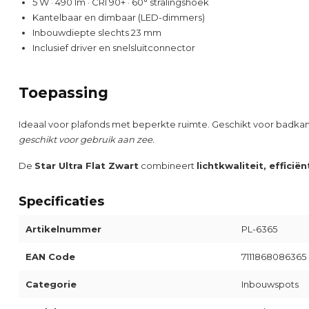
5 W · 490 lm · CRI 90+ · 60° stralingshoek
Kantelbaar en dimbaar (LED-dimmers)
Inbouwdiepte slechts 23 mm
Inclusief driver en snelsluitconnector
Toepassing
Ideaal voor plafonds met beperkte ruimte. Geschikt voor badk
geschikt voor gebruik aan zee.
De
Star Ultra Flat Zwart
combineert
lichtkwaliteit, effici
Specificaties
Artikelnummer
PL-6365
EAN Code
7111868086365
Categorie
Inbouwspots