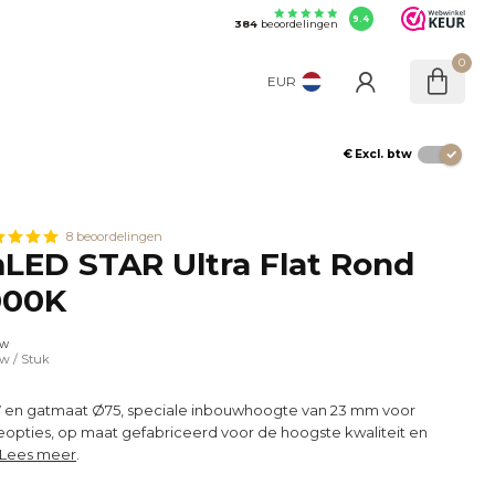
9.4
384
beoordelingen
0
EUR
€
Excl. btw
8 beoordelingen
LED STAR Ultra Flat Rond
000K
tw
tw
/ Stuk
 en gatmaat Ø75, speciale inbouwhoogte van 23 mm voor
tieopties, op maat gefabriceerd voor de hoogste kwaliteit en
Lees meer
.