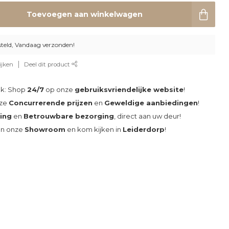
Toevoegen aan winkelwagen
steld, Vandaag verzonden!
ijken
Deel dit product
ak: Shop
24/7
op onze
gebruiksvriendelijke website
!
nze
Concurrerende prijzen
en
Geweldige aanbiedingen
!
ding
en
Betrouwbare bezorging
, direct aan uw deur!
an onze
Showroom
en kom kijken in
Leiderdorp
!