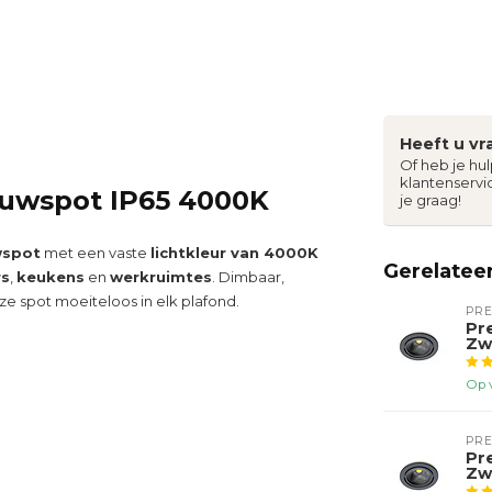
Heeft u vr
Of heb je hu
klantenservi
bouwspot IP65 4000K
je graag!
wspot
met een vaste
lichtkleur van 4000K
Gerelatee
s
,
keukens
en
werkruimtes
. Dimbaar,
e spot moeiteloos in elk plafond.
PR
Pr
Zw
Op 
PR
Pr
Zw