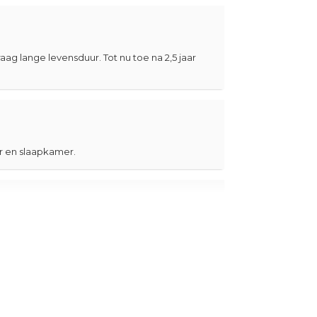
 lange levensduur. Tot nu toe na 2,5 jaar
er en slaapkamer.
k
 aan ruimte.