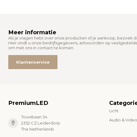
Meer informatie
Als je vragen hebt over onze producten of je aankoop, bezoek 
Hier vindt u onze bedrijfsgegevens, antwoorden op veelgesteld
om met ons in contact te komen.
Klantenservice
PremiumLED
Categori
Licht
Touwbaan 34
Audio & Vide
2352 CZ Leiderdorp
The Netherlands