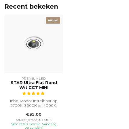
Recent bekeken
NIEUW
PREMIUMLED
STAR Ultra Flat Rond
Wit CCT MINI
Inbouwspot Instelbaar op
2700K, 3000K en 4000K,
deze 5W inbouwspot met
€35,00
een gatma...
Stukprijs: €35,00 / Stuk
Voor 17:00 Besteld, Vandaag
verzonden!