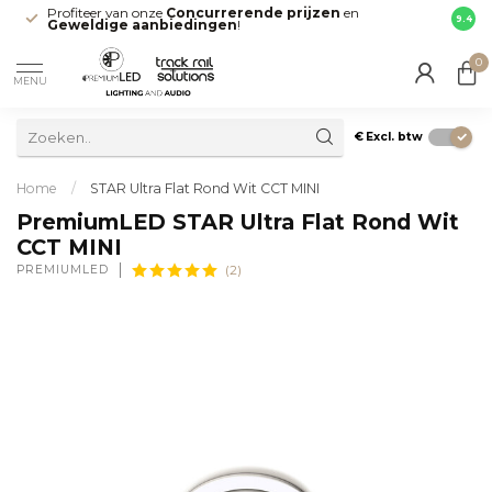
Profiteer van onze
Concurrerende prijzen
en
Snell
9.4
Geweldige aanbiedingen
!
direct
0
MENU
€
Excl. btw
Home
/
STAR Ultra Flat Rond Wit CCT MINI
PremiumLED STAR Ultra Flat Rond Wit
CCT MINI
PREMIUMLED
(2)