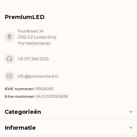
PremiumLED
Touwbaan 34
2352 CZ Leiderdorp
The Netherlands
+31 071 364 5335
info@premiumled.nl
KVK nummer:
51926083
btw-nummer:
NL005131263B18
Categorieën
Informatie