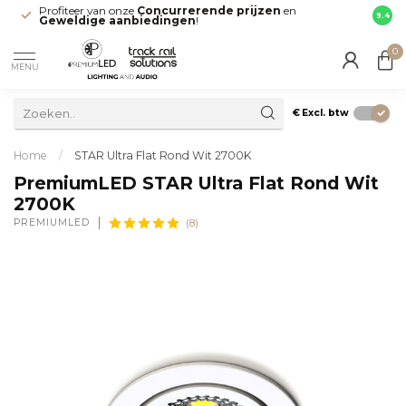
Profiteer van onze
Concurrerende prijzen
en
Snell
9.4
Geweldige aanbiedingen
!
direct
0
MENU
€
Excl. btw
Home
/
STAR Ultra Flat Rond Wit 2700K
PremiumLED STAR Ultra Flat Rond Wit
2700K
PREMIUMLED
(8)