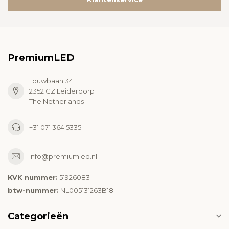
PremiumLED
Touwbaan 34
2352 CZ Leiderdorp
The Netherlands
+31 071 364 5335
info@premiumled.nl
KVK nummer:
51926083
btw-nummer:
NL005131263B18
Categorieën