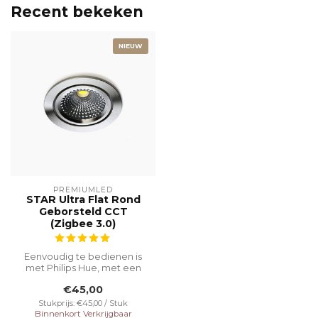
Recent bekeken
NIEUW
PREMIUMLED
STAR Ultra Flat Rond
Geborsteld CCT
(Zigbee 3.0)
Eenvoudig te bedienen is
met Philips Hue, met een
speciale inbouwhoogte van
€45,00
23 m...
Stukprijs: €45,00 / Stuk
Binnenkort Verkrijgbaar