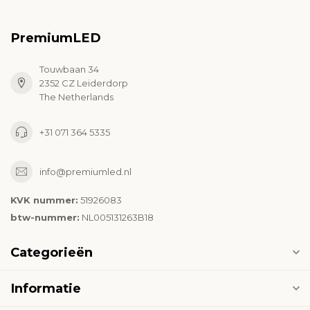
PremiumLED
Touwbaan 34
2352 CZ Leiderdorp
The Netherlands
+31 071 364 5335
info@premiumled.nl
KVK nummer:
51926083
btw-nummer:
NL005131263B18
Categorieën
Informatie