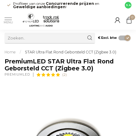
Profiteer van onze
Concurrerende prijzen
en
Snell
9.4
Geweldige aanbiedingen
!
direct
0
MENU
€
Excl. btw
Home
/
STAR Ultra Flat Rond Geborsteld CCT (Zigbee 3.0)
PremiumLED STAR Ultra Flat Rond
Geborsteld CCT (Zigbee 3.0)
PREMIUMLED
(2)