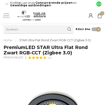
Profiteer van onze
Concurrerende prijzen
en
Snell
9.4
Geweldige aanbiedingen
!
direct
0
MENU
€
Excl. btw
Home
/
STAR Ultra Flat Rond Zwart RGB-CCT (Zigbee 3.0)
PremiumLED STAR Ultra Flat Rond
Zwart RGB-CCT (Zigbee 3.0)
PREMIUMLED
(2)