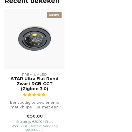
Recent bekeken
NIEUW
PREMIUMLED
STAR Ultra Flat Rond
Zwart RGB-CCT
(Zigbee 3.0)
Eenvoudig te bedienen is
met Philips Hue, met een
speciale inbouwhoogte van
€50,00
23 m...
Stukprijs: €50,00 / Stuk
Voor 17:00 Besteld, Vandaag
verzonden!