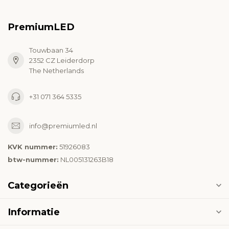
PremiumLED
Touwbaan 34
2352 CZ Leiderdorp
The Netherlands
+31 071 364 5335
info@premiumled.nl
KVK nummer:
51926083
btw-nummer:
NL005131263B18
Categorieën
Informatie