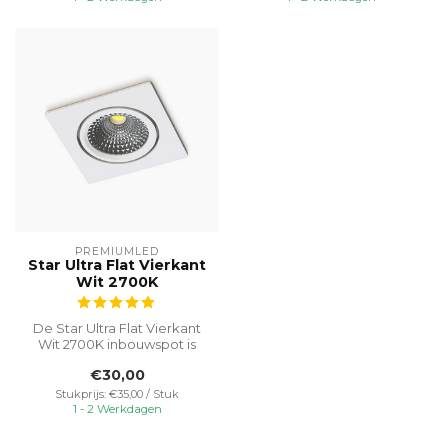
PREMIUMLED
Star Ultra Flat Vierkant
Wit 2700K
De Star Ultra Flat Vierkant
Wit 2700K inbouwspot is
een uitstekende keuze
€30,00
voor w...
Stukprijs: €35,00 / Stuk
1 - 2 Werkdagen