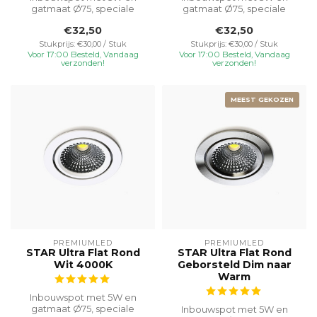
gatmaat Ø75, speciale
gatmaat Ø75, speciale
inbouwhoogte van 23 mm
inbouwhoogte van 23 mm
€32,50
€32,50
voor veelzijdi...
voor veelzijdi...
Stukprijs: €30,00 / Stuk
Stukprijs: €30,00 / Stuk
Voor 17:00 Besteld, Vandaag
Voor 17:00 Besteld, Vandaag
verzonden!
verzonden!
MEEST GEKOZEN
PREMIUMLED
PREMIUMLED
STAR Ultra Flat Rond
STAR Ultra Flat Rond
Wit 4000K
Geborsteld Dim naar
Warm
Inbouwspot met 5W en
gatmaat Ø75, speciale
Inbouwspot met 5W en