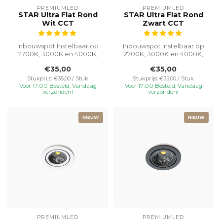
PREMIUMLED
PREMIUMLED
STAR Ultra Flat Rond
STAR Ultra Flat Rond
Wit CCT
Zwart CCT
Inbouwspot Instelbaar op
Inbouwspot Instelbaar op
2700K, 3000K en 4000K,
2700K, 3000K en 4000K,
deze 5W inbouwspot met
deze 5W inbouwspot met
€35,00
€35,00
een gatma...
een gatma...
Stukprijs: €35,00 / Stuk
Stukprijs: €35,00 / Stuk
Voor 17:00 Besteld, Vandaag
Voor 17:00 Besteld, Vandaag
verzonden!
verzonden!
NIEUW
NIEUW
PREMIUMLED
PREMIUMLED