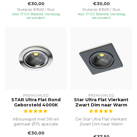
€30,00
€30,00
voor veelzijdi...
voor veelzijdi...
Stukprijs: €30,00 / Stuk
Stukprijs: €30,00 / Stuk
Voor 17:00 Besteld, Vandaag
Voor 17:00 Besteld, Vandaag
verzonden!
verzonden!
PREMIUMLED
PREMIUMLED
STAR Ultra Flat Rond
Star Ultra Flat Vierkant
Geborsteld 4000K
Zwart Dim naar Warm
Inbouwspot met 5W en
De Star Ultra Flat Vierkant
gatmaat Ø75, speciale
Zwart Dim naar Warm
inbouwhoogte van 23 mm
inbouwspot is een
€30,00
voor veelzijdi...
uitstekende ke...
€37,50