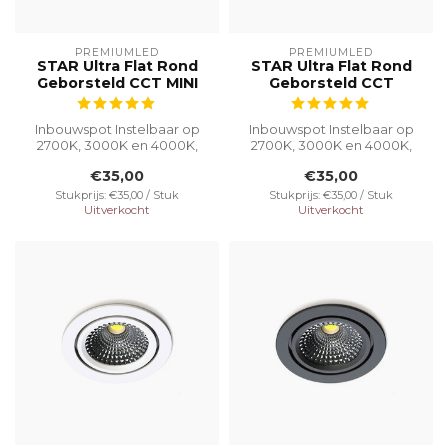
PREMIUMLED
PREMIUMLED
STAR Ultra Flat Rond
STAR Ultra Flat Rond
Geborsteld CCT MINI
Geborsteld CCT
Inbouwspot Instelbaar op
Inbouwspot Instelbaar op
2700K, 3000K en 4000K,
2700K, 3000K en 4000K,
deze 5W inbouwspot met
deze 5W inbouwspot met
€35,00
€35,00
een gatma...
een gatma...
Stukprijs: €35,00 / Stuk
Stukprijs: €35,00 / Stuk
Uitverkocht
Uitverkocht