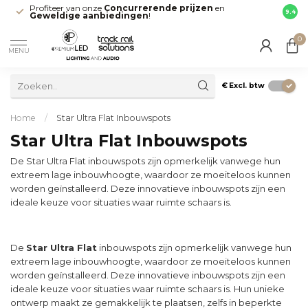
Profiteer van onze
Concurrerende prijzen
en
Snell
9.4
Geweldige aanbiedingen
!
direct
0
MENU
€
Excl. btw
Home
/
Star Ultra Flat Inbouwspots
Star Ultra Flat Inbouwspots
De Star Ultra Flat inbouwspots zijn opmerkelijk vanwege hun
extreem lage inbouwhoogte, waardoor ze moeiteloos kunnen
worden geïnstalleerd. Deze innovatieve inbouwspots zijn een
ideale keuze voor situaties waar ruimte schaars is.
De
Star Ultra Flat
inbouwspots zijn opmerkelijk vanwege hun
extreem lage inbouwhoogte, waardoor ze moeiteloos kunnen
worden geïnstalleerd. Deze innovatieve inbouwspots zijn een
ideale keuze voor situaties waar ruimte schaars is. Hun unieke
ontwerp maakt ze gemakkelijk te plaatsen, zelfs in beperkte