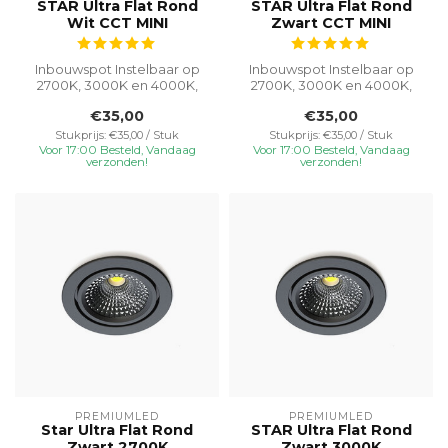
STAR Ultra Flat Rond
STAR Ultra Flat Rond
Wit CCT MINI
Zwart CCT MINI
Inbouwspot Instelbaar op
Inbouwspot Instelbaar op
2700K, 3000K en 4000K,
2700K, 3000K en 4000K,
deze 5W inbouwspot met
deze 5W inbouwspot met
€35,00
€35,00
een gatma...
een gatma...
Stukprijs: €35,00 / Stuk
Stukprijs: €35,00 / Stuk
Voor 17:00 Besteld, Vandaag
Voor 17:00 Besteld, Vandaag
verzonden!
verzonden!
PREMIUMLED
PREMIUMLED
Star Ultra Flat Rond
STAR Ultra Flat Rond
Zwart 2700K
Zwart 3000K