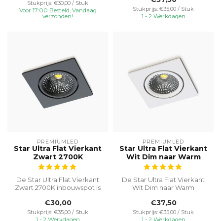
Stukprijs: €30,00 / Stuk
Stukprijs: €35,00 / Stuk
Voor 17:00 Besteld, Vandaag
verzonden!
1 - 2 Werkdagen
PREMIUMLED
PREMIUMLED
Star Ultra Flat Vierkant
Star Ultra Flat Vierkant
Zwart 2700K
Wit Dim naar Warm
De Star Ultra Flat Vierkant
De Star Ultra Flat Vierkant
Zwart 2700K inbouwspot is
Wit Dim naar Warm
een uitstekende keuze
inbouwspot is een
€30,00
€37,50
voor...
uitstekende keuz...
Stukprijs: €35,00 / Stuk
Stukprijs: €35,00 / Stuk
1 - 2 Werkdagen
1 - 2 Werkdagen