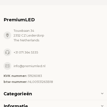
PremiumLED
Touwbaan 34
2352 CZ Leiderdorp
The Netherlands
+31 071 364 5335
info@premiumled.nl
KVK nummer:
51926083
btw-nummer:
NL005131263B18
Categorieën
Informatie