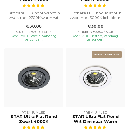
Dimbare LED inbouwspot in
Dimbare LED inbouwspot in
zwart met 2700K warm wit
zwart met 3000K lichtkleur.
licht. IP65-bescherming,
IP65-bescherming,
€30,00
€30,00
kant...
kantelba...
Stukprijs: €30,00 / Stuk
Stukprijs: €30,00 / Stuk
Voor 17:00 Besteld, Vandaag
Voor 17:00 Besteld, Vandaag
verzonden!
verzonden!
MEEST GEKOZEN
PREMIUMLED
PREMIUMLED
STAR Ultra Flat Rond
STAR Ultra Flat Rond
Zwart 4000K
Wit Dim naar Warm