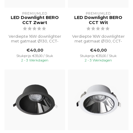
PREMIUMLED
PREMIUMLED
LED Downlight BERO
LED Downlight BERO
CCT Zwart
CCT Wit
Verdiepte 16W downlighter
Verdiepte 16W downlighter
met gatmaat Ø130, CCT-
met gatmaat Ø130, CCT-
switable van 3000K-4000K-
switable van 3000K-4000K-
€40,00
€40,00
5000K v...
5000K v...
Stukprijs: €35,00 / Stuk
Stukprijs: €35,00 / Stuk
2 - 3 Werkdagen
2 - 3 Werkdagen