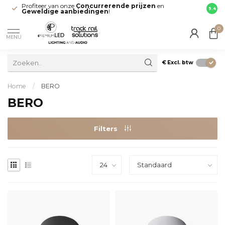
Profiteer van onze
Concurrerende prijzen
en
Snell
9.4
Geweldige aanbiedingen
!
direct
0
MENU
€
Excl. btw
Home
/
BERO
BERO
Filters