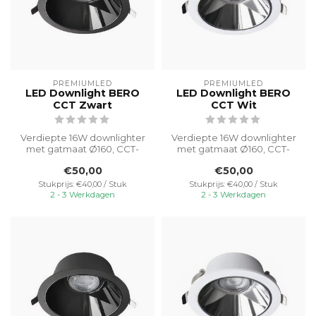
PREMIUMLED
PREMIUMLED
LED Downlight BERO
LED Downlight BERO
CCT Zwart
CCT Wit
Verdiepte 16W downlighter
Verdiepte 16W downlighter
met gatmaat Ø160, CCT-
met gatmaat Ø160, CCT-
switable van 3000K-4000K-
switable van 3000K-4000K-
€50,00
€50,00
5000K v...
5000K v...
Stukprijs: €40,00 / Stuk
Stukprijs: €40,00 / Stuk
2 - 3 Werkdagen
2 - 3 Werkdagen