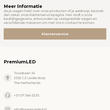
Meer informatie
Als je vragen hebt over onze producten of je aankoop, bezoek
dan zeker onze klantenservicepagina. Hier vindt u onze
bedrijfsgegevens, antwoorden op veelgestelde vragen en
verschillende manieren om met ons in contact te komen.
Klantenservice
PremiumLED
Touwbaan 34
2352 CZ Leiderdorp
The Netherlands
+31 071 364 5335
info@premiumled.nl