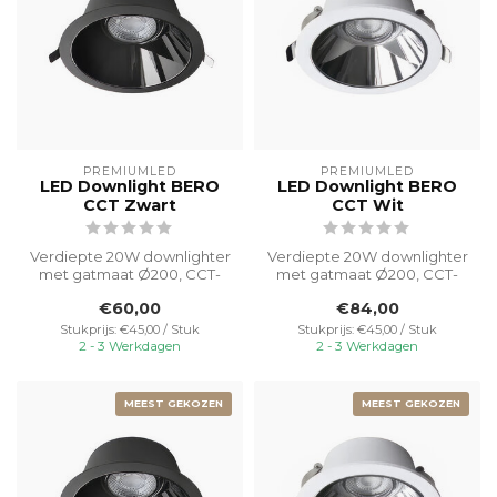
PREMIUMLED
PREMIUMLED
LED Downlight BERO
LED Downlight BERO
CCT Zwart
CCT Wit
Verdiepte 20W downlighter
Verdiepte 20W downlighter
met gatmaat Ø200, CCT-
met gatmaat Ø200, CCT-
switable van 3000K-4000K-
switable van 3000K-4000K-
€60,00
€84,00
5000K v...
5000K v...
Stukprijs: €45,00 / Stuk
Stukprijs: €45,00 / Stuk
2 - 3 Werkdagen
2 - 3 Werkdagen
MEEST GEKOZEN
MEEST GEKOZEN