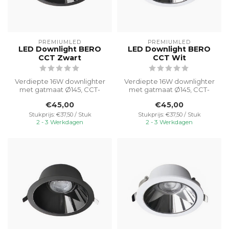
PREMIUMLED
PREMIUMLED
LED Downlight BERO
LED Downlight BERO
CCT Zwart
CCT Wit
Verdiepte 16W downlighter
Verdiepte 16W downlighter
met gatmaat Ø145, CCT-
met gatmaat Ø145, CCT-
switable van 3000K-4000K-
switable van 3000K-4000K-
€45,00
€45,00
5000K v...
5000K v...
Stukprijs: €37,50 / Stuk
Stukprijs: €37,50 / Stuk
2 - 3 Werkdagen
2 - 3 Werkdagen