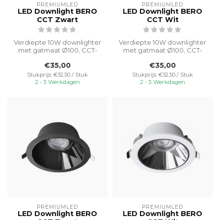
PREMIUMLED
PREMIUMLED
LED Downlight BERO
LED Downlight BERO
CCT Zwart
CCT Wit
Verdiepte 10W downlighter
Verdiepte 10W downlighter
met gatmaat Ø100, CCT-
met gatmaat Ø100, CCT-
switable van 3000K-4000K-
switable van 3000K-4000K-
€35,00
€35,00
5000K v...
5000K v...
Stukprijs: €32,50 / Stuk
Stukprijs: €32,50 / Stuk
2 - 3 Werkdagen
2 - 3 Werkdagen
PREMIUMLED
PREMIUMLED
LED Downlight BERO
LED Downlight BERO