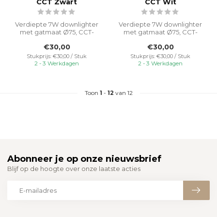
CCT Zwart
CCT Wit
Verdiepte 7W downlighter
Verdiepte 7W downlighter
met gatmaat Ø75, CCT-
met gatmaat Ø75, CCT-
switable van 3000K-4000K-
switable van 3000K-4000K-
€30,00
€30,00
5000K voo...
5000K voo...
Stukprijs: €30,00 / Stuk
Stukprijs: €30,00 / Stuk
2 - 3 Werkdagen
2 - 3 Werkdagen
Toon
1
-
12
van 12
Abonneer je op onze nieuwsbrief
Blijf op de hoogte over onze laatste acties