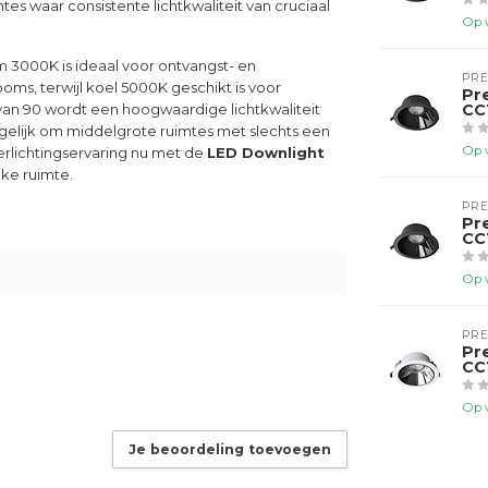
es waar consistente lichtkwaliteit van cruciaal
Op 
m 3000K is ideaal voor ontvangst- en
PR
oms, terwijl koel 5000K geschikt is voor
Pr
CC
an 90 wordt een hoogwaardige lichtkwaliteit
elijk om middelgrote ruimtes met slechts een
Op 
verlichtingservaring nu met de
LED Downlight
lke ruimte.
PR
Pr
CC
Op 
PR
Pr
CC
Op 
Je beoordeling toevoegen