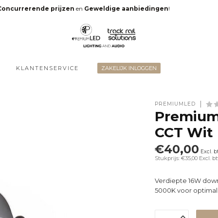
Concurrerende prijzen
en
Geweldige aanbiedingen
!
KLANTENSERVICE
ZAKELIJK INLOGGEN
PREMIUMLED
Premium
CCT Wit
€40,00
Excl. 
Stukprijs: €35,00
Excl. b
Verdiepte 16W down
5000K voor optimal