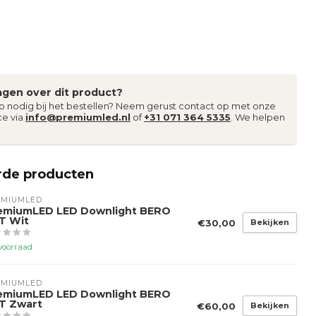
agen over dit product?
lp nodig bij het bestellen? Neem gerust contact op met onze
ce via
info@premiumled.nl
of
+31 071 364 5335
. We helpen
rde producten
EMIUMLED
emiumLED LED Downlight BERO
T Wit
€30,00
Bekijken
voorraad
EMIUMLED
emiumLED LED Downlight BERO
T Zwart
€60,00
Bekijken