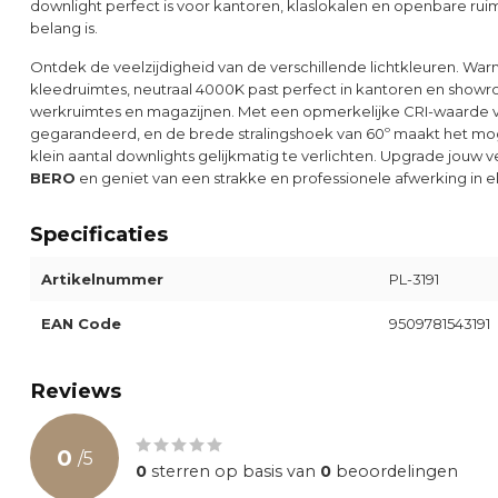
downlight perfect is voor kantoren, klaslokalen en openbare ruimt
belang is.
Ontdek de veelzijdigheid van de verschillende lichtkleuren. War
kleedruimtes, neutraal 4000K past perfect in kantoren en showro
werkruimtes en magazijnen. Met een opmerkelijke CRI-waarde v
gegarandeerd, en de brede stralingshoek van 60º maakt het mog
klein aantal downlights gelijkmatig te verlichten. Upgrade jouw 
BERO
en geniet van een strakke en professionele afwerking in e
Specificaties
Artikelnummer
PL-3191
EAN Code
9509781543191
Reviews
0
/
5
0
sterren op basis van
0
beoordelingen