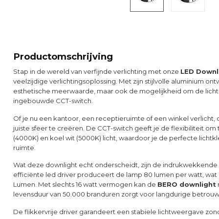
Productomschrijving
Stap in de wereld van verfijnde verlichting met onze
LED Downl
veelzijdige verlichtingsoplossing. Met zijn stijlvolle aluminium o
esthetische meerwaarde, maar ook de mogelijkheid om de lichtk
ingebouwde CCT-switch.
Of je nu een kantoor, een receptieruimte of een winkel verlicht,
juiste sfeer te creëren. De CCT-switch geeft je de flexibiliteit om
(4000K) en koel wit (5000K) licht, waardoor je de perfecte lichtkl
ruimte.
Wat deze downlight echt onderscheidt, zijn de indrukwekkende pr
efficiënte led driver produceert de lamp 80 lumen per watt, wat 
Lumen. Met slechts 16 watt vermogen kan de
BERO downlight
levensduur van 50.000 branduren zorgt voor langdurige betrou
De flikkervrije driver garandeert een stabiele lichtweergave zon