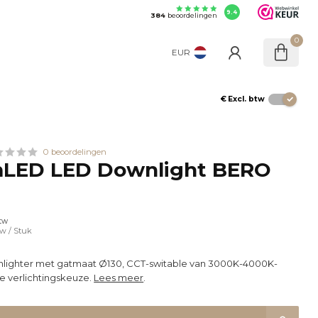
9.4
384
beoordelingen
0
EUR
€
Excl. btw
0 beoordelingen
LED LED Downlight BERO
btw
tw
/ Stuk
lighter met gatmaat Ø130, CCT-switable van 3000K-4000K-
e verlichtingskeuze.
Lees meer
.