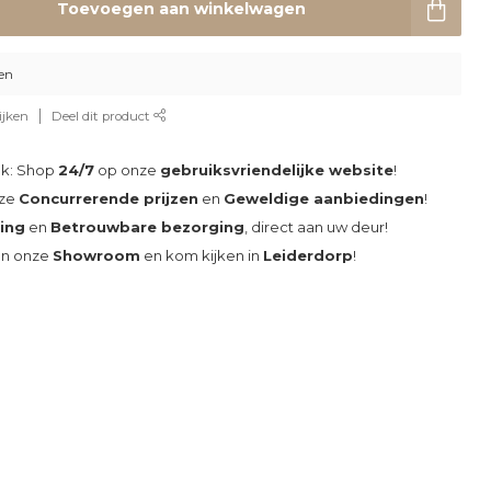
Toevoegen aan winkelwagen
en
ijken
Deel dit product
ak: Shop
24/7
op onze
gebruiksvriendelijke website
!
nze
Concurrerende prijzen
en
Geweldige aanbiedingen
!
ding
en
Betrouwbare bezorging
, direct aan uw deur!
an onze
Showroom
en kom kijken in
Leiderdorp
!