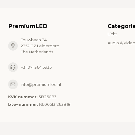
PremiumLED
Categori
Licht
Touwbaan 34
Audio & Vide
2352 CZ Leiderdorp
The Netherlands
+31 071 364 5335
info@premiumled.nl
KVK nummer:
51926083
btw-nummer:
NL005131263B18