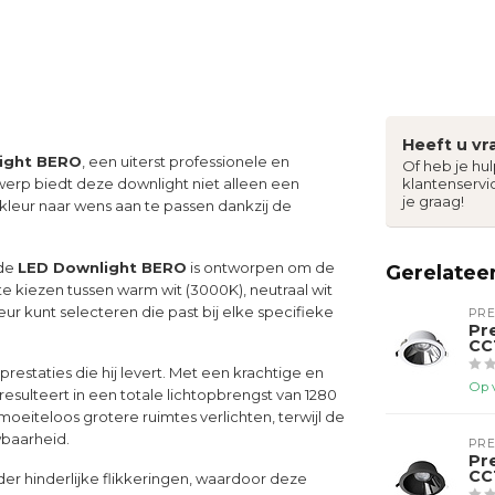
Heeft u vr
ight BERO
, een uiterst professionele en
Of heb je hu
ntwerp biedt deze downlight niet alleen een
klantenservi
je graag!
leur naar wens aan te passen dankzij de
 de
LED Downlight BERO
is ontworpen om de
Gerelatee
 te kiezen tussen warm wit (3000K), neutraal wit
eur kunt selecteren die past bij elke specifieke
PR
Pr
CC
estaties die hij levert. Met een krachtige en
Op 
resulteert in een totale lichtopbrengst van 1280
moeiteloos grotere ruimtes verlichten, terwijl de
wbaarheid.
PR
Pr
CC
der hinderlijke flikkeringen, waardoor deze