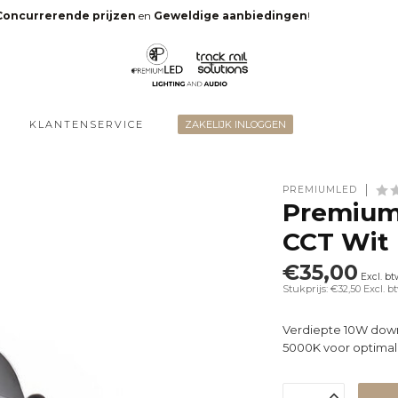
Concurrerende prijzen
en
Geweldige aanbiedingen
!
KLANTENSERVICE
ZAKELIJK INLOGGEN
PREMIUMLED
Premium
CCT Wit
€35,00
Excl. bt
Stukprijs: €32,50
Excl. b
Verdiepte 10W down
5000K voor optimal