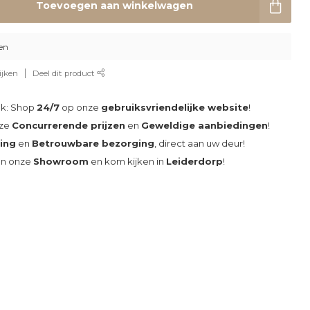
Toevoegen aan winkelwagen
en
ijken
Deel dit product
ak: Shop
24/7
op onze
gebruiksvriendelijke website
!
nze
Concurrerende prijzen
en
Geweldige aanbiedingen
!
ding
en
Betrouwbare bezorging
, direct aan uw deur!
an onze
Showroom
en kom kijken in
Leiderdorp
!