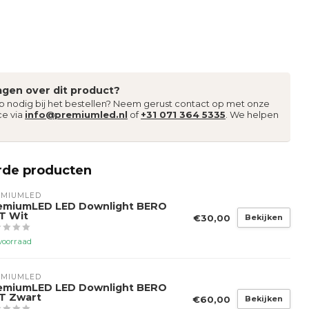
agen over dit product?
lp nodig bij het bestellen? Neem gerust contact op met onze
ce via
info@premiumled.nl
of
+31 071 364 5335
. We helpen
rde producten
EMIUMLED
emiumLED LED Downlight BERO
T Wit
€30,00
Bekijken
voorraad
EMIUMLED
emiumLED LED Downlight BERO
T Zwart
€60,00
Bekijken