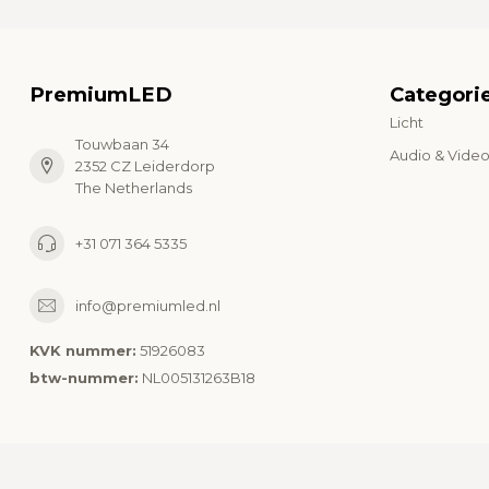
PremiumLED
Categori
Licht
Touwbaan 34
Audio & Vide
2352 CZ Leiderdorp
The Netherlands
+31 071 364 5335
info@premiumled.nl
KVK nummer:
51926083
btw-nummer:
NL005131263B18