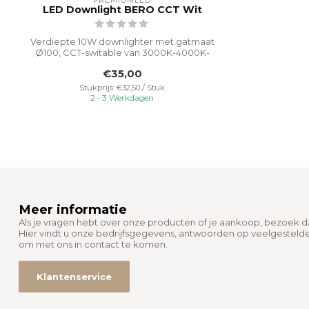
PREMIUMLED
LED Downlight BERO CCT Wit
Verdiepte 10W downlighter met gatmaat
Ø100, CCT-switable van 3000K-4000K-
5000K v...
€35,00
Stukprijs: €32,50 / Stuk
2 - 3 Werkdagen
Meer informatie
Als je vragen hebt over onze producten of je aankoop, bezoek 
Hier vindt u onze bedrijfsgegevens, antwoorden op veelgesteld
om met ons in contact te komen.
Klantenservice