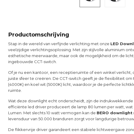
Productomschrijving
Stap in de wereld van verfijnde verlichting met onze
LED Downl
veelzijdige verlichtingsoplossing. Met zijn stijlvolle aluminium o
esthetische meerwaarde, maar ook de mogelijkheid om de lichtk
ingebouwde CCT-switch.
Of je nu een kantoor, een receptieruimte of een winkel verlicht,
juiste sfeer te creëren. De CCT-switch geeft je de flexibiliteit om
(4000K) en koel wit (5000K) licht, waardoor je de perfecte lichtkl
ruimte.
Wat deze downlight echt onderscheidt, zijn de indrukwekkende pr
efficiënte led driver produceert de lamp 80 lumen per watt, wat 
Lumen. Met slechts 10 watt vermogen kan de
BERO downlight
levensduur van 50.000 branduren zorgt voor langdurige betrou
De flikkervrije driver garandeert een stabiele lichtweergave zon