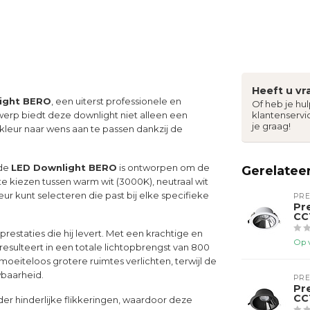
Heeft u vr
ight BERO
, een uiterst professionele en
Of heb je hu
ntwerp biedt deze downlight niet alleen een
klantenservi
je graag!
leur naar wens aan te passen dankzij de
 de
LED Downlight BERO
is ontworpen om de
Gerelatee
 te kiezen tussen warm wit (3000K), neutraal wit
eur kunt selecteren die past bij elke specifieke
PR
Pr
CC
estaties die hij levert. Met een krachtige en
Op 
resulteert in een totale lichtopbrengst van 800
moeiteloos grotere ruimtes verlichten, terwijl de
wbaarheid.
PR
Pr
CC
der hinderlijke flikkeringen, waardoor deze