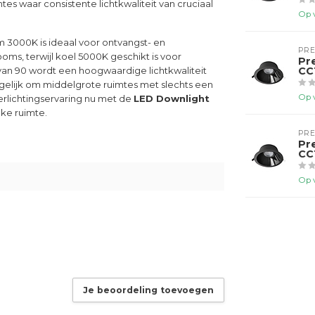
es waar consistente lichtkwaliteit van cruciaal
Op 
m 3000K is ideaal voor ontvangst- en
PR
oms, terwijl koel 5000K geschikt is voor
Pr
CC
an 90 wordt een hoogwaardige lichtkwaliteit
elijk om middelgrote ruimtes met slechts een
Op 
verlichtingservaring nu met de
LED Downlight
lke ruimte.
PR
Pr
CC
Op 
Je beoordeling toevoegen