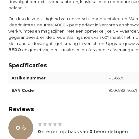
downlight perfect is voor kantoren, klaslokalen en openbare ruimt
belang is.
Ontdek de veelzijdigheid van de verschillende lichtkleuren. War
kleedruimtes, neutraal 4000K past perfect in kantoren en showro
werkruimtes en magazijnen. Met een opmerkelijke CRI-waarde v
gegarandeerd, en de brede stralingshoek van 60º maakt het mog
klein aantal downlights gelijkmatig te verlichten. Upgrade jouw 
BERO
en geniet van een strakke en professionele afwerking in e
Specificaties
Artikelnummer
PL-6571
EAN Code
9506792146571
Reviews
0
/
5
0
sterren op basis van
0
beoordelingen