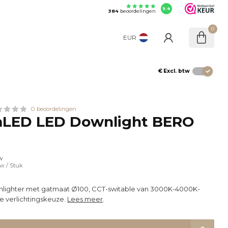
9.4
384
beoordelingen
0
EUR
€
Excl. btw
0 beoordelingen
LED LED Downlight BERO
w
tw
/ Stuk
lighter met gatmaat Ø100, CCT-switable van 3000K-4000K-
e verlichtingskeuze.
Lees meer
.