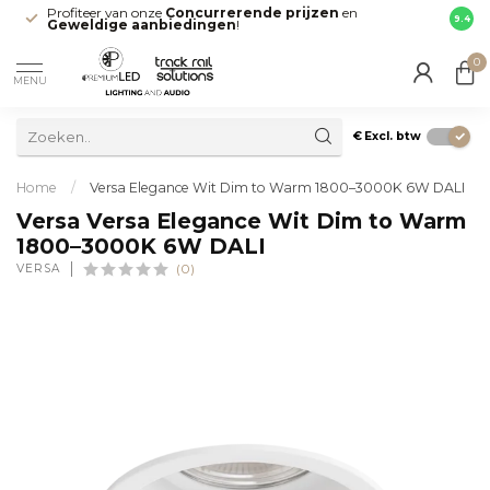
Profiteer van onze
Concurrerende prijzen
en
Snell
9.4
Geweldige aanbiedingen
!
direct
0
MENU
€
Excl. btw
Home
/
Versa Elegance Wit Dim to Warm 1800–3000K 6W DALI
Versa Versa Elegance Wit Dim to Warm
1800–3000K 6W DALI
VERSA
(0)