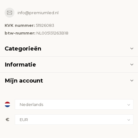
info@premiumled.nl
KVK nummer:
51926083
btw-nummer:
NL005131263B18
Categorieën
Informatie
Mijn account
€