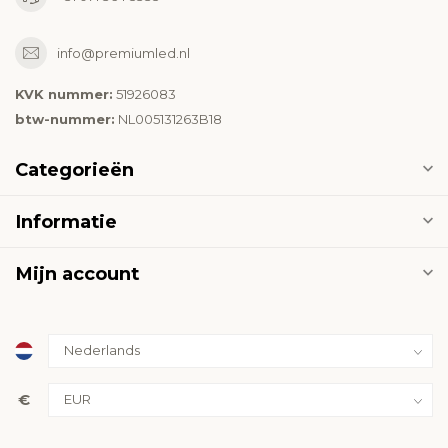
info@premiumled.nl
KVK nummer:
51926083
btw-nummer:
NL005131263B18
Categorieën
Informatie
Mijn account
€