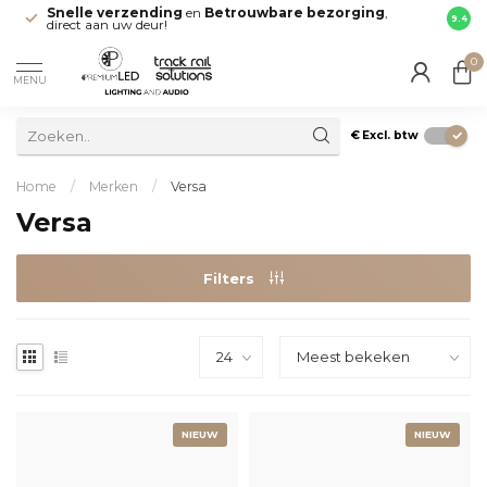
Snelle verzending
en
Betrouwbare bezorging
,
Maak 
9.4
direct aan uw deur!
Leide
0
MENU
€
Excl. btw
Home
/
Merken
/
Versa
Versa
Filters
NIEUW
NIEUW