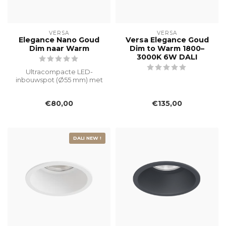
VERSA
VERSA
Elegance Nano Goud
Versa Elegance Goud
Dim naar Warm
Dim to Warm 1800–
3000K 6W DALI
Ultracompacte LED-
inbouwspot (Ø55 mm) met
vervangbare 6W Dim to
Warm-module (180...
€80,00
€135,00
DALI NEW !