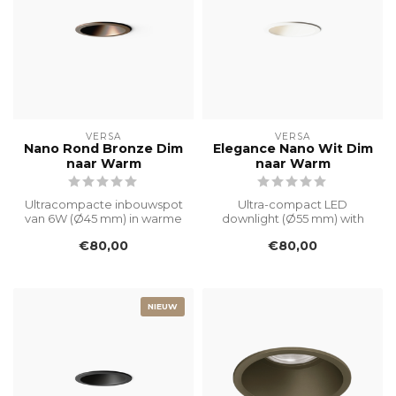
VERSA
VERSA
Nano Rond Bronze Dim
Elegance Nano Wit Dim
naar Warm
naar Warm
Ultracompacte inbouwspot
Ultra-compact LED
van 6W (Ø45 mm) in warme
downlight (Ø55 mm) with
bronskleur. Ideaal voor
Dim to Warm (1800–3000K),
€80,00
€80,00
sfeerv...
CRI >90, IP5...
NIEUW