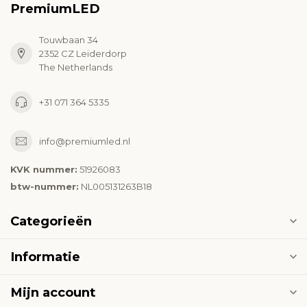
PremiumLED
Touwbaan 34
2352 CZ Leiderdorp
The Netherlands
+31 071 364 5335
info@premiumled.nl
KVK nummer:
51926083
btw-nummer:
NL005131263B18
Categorieën
Informatie
Mijn account