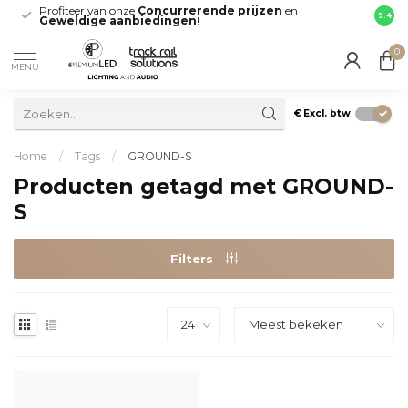
Profiteer van onze
Concurrerende prijzen
en
Snell
9.4
Geweldige aanbiedingen
!
direct
0
MENU
€
Excl. btw
Home
/
Tags
/
GROUND-S
Producten getagd met GROUND-
S
Filters