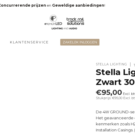
Concurrerende prijzen
en
Geweldige aanbiedingen
!
KLANTENSERVICE
ZAKELIJK INLOGGEN
STELLA LIGHTING
Stella L
Zwart 3
€95,00
Excl. b
Stukprijs: €95,00
Excl. b
De 4W GROUND-serie 
Het geavanceerde o
kenmerken zoals H2
Installation Casings.