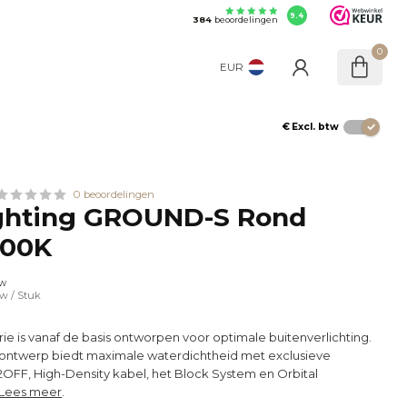
9.4
384
beoordelingen
0
EUR
€
Excl. btw
0 beoordelingen
ighting GROUND-S Rond
000K
tw
tw
/ Stuk
is vanaf de basis ontworpen voor optimale buitenverlichting.
ntwerp biedt maximale waterdichtheid met exclusieve
OFF, High-Density kabel, het Block System en Orbital
Lees meer
.