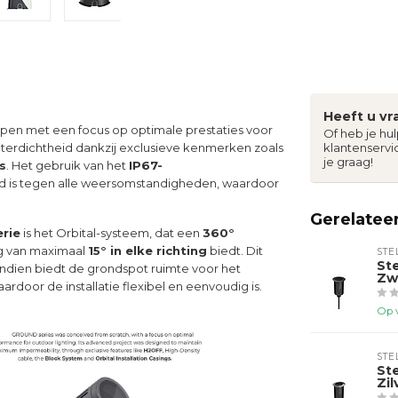
Heeft u vr
rpen met een focus op optimale prestaties voor
Of heb je hu
terdichtheid dankzij exclusieve kenmerken zoals
klantenservi
je graag!
s
. Het gebruik van het
IP67-
d is tegen alle weersomstandigheden, waardoor
Gerelatee
rie
is het Orbital-systeem, dat een
360°
ng van maximaal
15° in elke richting
biedt. Dit
STE
St
endien biedt de grondspot ruimte voor het
Zw
ardoor de installatie flexibel en eenvoudig is.
Op 
STE
St
Zi