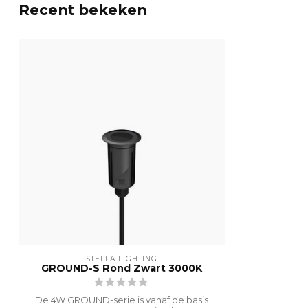
Levensduur
60.000 uur
Recent bekeken
Powerfactor
0.92
Dimbaar
Kantelbaar
Inclusief Driver
Gradenbundel
36º
Spanning
100 - 240 V
Lichtstroom
320 lm
LED Vermogen
4 W
Hoogte
90 mm
STELLA LIGHTING
GROUND-S Rond Zwart 3000K
Behuizing Hoogte
135 mm
De 4W GROUND-serie is vanaf de basis