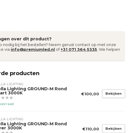
agen over dit product?
lp nodig bij het bestellen? Neem gerust contact op met onze
ce via
info@premiumled.nl
of
+31 071 364 5335
. We helpen
rde producten
LLA LIGHTING
ella Lighting GROUND-M Rond
art 3000K
€100,00
Bekijken
voorraad
LLA LIGHTING
ella Lighting GROUND-M Rond
lver 3000K
€110,00
Bekijken