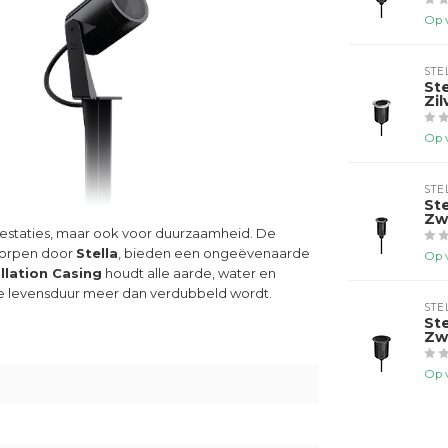
Op 
STE
St
Zi
Op 
STE
St
Zw
restaties, maar ook voor duurzaamheid. De
tworpen door
Stella
, bieden een ongeëvenaarde
Op 
allation Casing
houdt alle aarde, water en
 de levensduur meer dan verdubbeld wordt.
STE
St
Zw
Op 