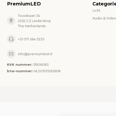
PremiumLED
Categori
Licht
Touwbaan 34
Audio & Vide
2352 CZ Leiderdorp
The Netherlands
+31 071 364 5335
info@premiumled.nl
KVK nummer:
51926083
btw-nummer:
NL005131263B18