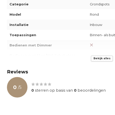
Categorie
Grondspots
Model
Rond
Installatie
Inbouw
Toepassingen
Binnen- als b
Bedienen met Dimmer
Bedienen met (Aan/Uit) Schakelaar
Bekijk alles
Productkleur
Zwart
Reviews
Materiaal
Aluminium
0
Beschermingsklasse
IP67
/
5
0
sterren op basis van
0
beoordelingen
Kleurtemperatuur
3000K
Kleur Weergave Index
80