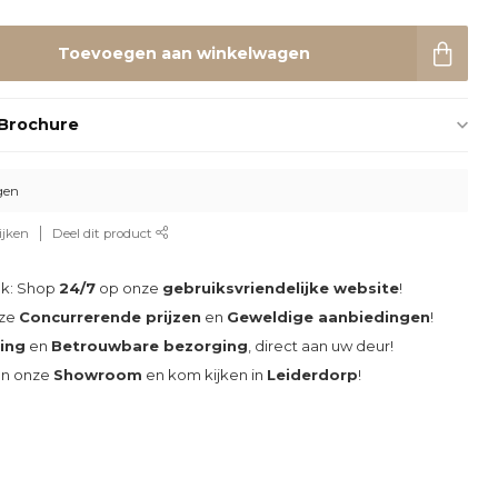
Toevoegen aan winkelwagen
Brochure
gen
ijken
Deel dit product
ak: Shop
24/7
op onze
gebruiksvriendelijke website
!
nze
Concurrerende prijzen
en
Geweldige aanbiedingen
!
ding
en
Betrouwbare bezorging
, direct aan uw deur!
an onze
Showroom
en kom kijken in
Leiderdorp
!