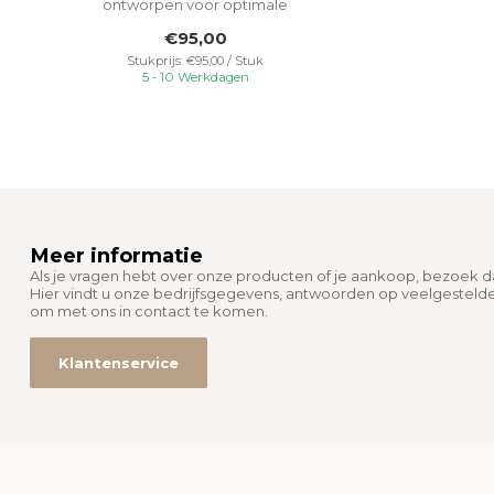
Diameter
Ø55 mm
ontworpen voor optimale
buitenverlichting. ...
€95,00
Uitsparing Diameter
Ø55 mm
Stukprijs: €95,00 / Stuk
5 - 10 Werkdagen
Uitsparing Behuizing
Ø170 mm
Inbouwdiepte
140 mm
Garantie
2 Jaar
Meer informatie
Als je vragen hebt over onze producten of je aankoop, bezoek 
Hier vindt u onze bedrijfsgegevens, antwoorden op veelgesteld
om met ons in contact te komen.
Klantenservice