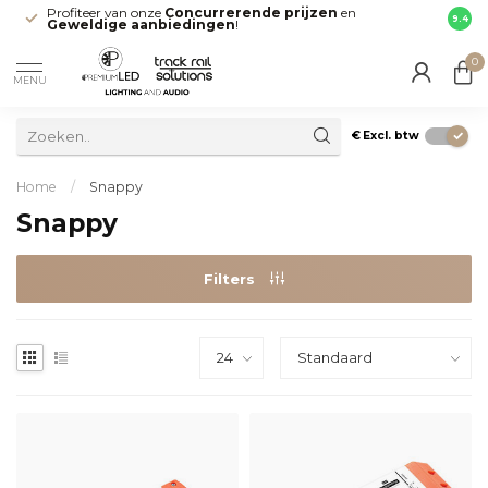
Profiteer van onze
Concurrerende prijzen
en
Snell
9.4
Geweldige aanbiedingen
!
direct
0
MENU
€
Excl. btw
Home
/
Snappy
Snappy
Filters