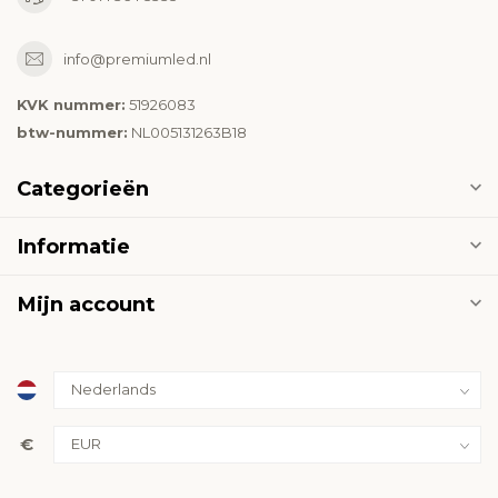
info@premiumled.nl
KVK nummer:
51926083
btw-nummer:
NL005131263B18
Categorieën
Informatie
Mijn account
€