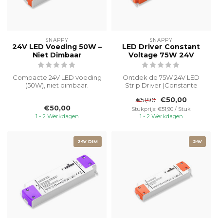
SNAPPY
SNAPPY
24V LED Voeding 50W –
LED Driver Constant
Niet Dimbaar
Voltage 75W 24V
Compacte 24V LED voeding
Ontdek de 75W 24V LED
(50W), niet dimbaar.
Strip Driver (Constante
Geschikt voor SMD en COB
Spanning), een krachtige en
€50,00
€51,90
LED-strip...
duurza...
€50,00
Stukprijs: €51,90 / Stuk
1 - 2 Werkdagen
1 - 2 Werkdagen
24V DIM
24V