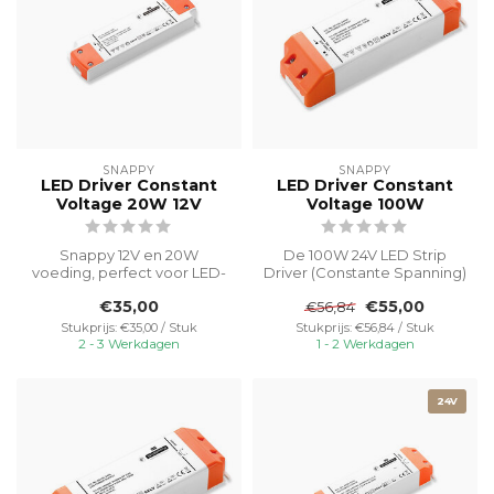
SNAPPY
SNAPPY
LED Driver Constant
LED Driver Constant
Voltage 20W 12V
Voltage 100W
Snappy 12V en 20W
De 100W 24V LED Strip
voeding, perfect voor LED-
Driver (Constante Spanning)
strips, levert krachtige
is een betrouwbare en
€35,00
€55,00
€56,84
prestaties ...
hoogwaar...
Stukprijs: €35,00 / Stuk
Stukprijs: €56,84 / Stuk
2 - 3 Werkdagen
1 - 2 Werkdagen
24V