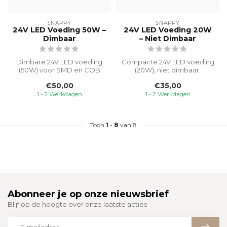
SNAPPY
SNAPPY
24V LED Voeding 50W –
24V LED Voeding 20W
Dimbaar
– Niet Dimbaar
Dimbare 24V LED voeding
Compacte 24V LED voeding
(50W) voor SMD en COB
(20W), niet dimbaar.
strips. Niet geschikt voor
Geschikt voor SMD en COB
€50,00
€35,00
dim-to-...
LED-strip...
1 - 2 Werkdagen
1 - 2 Werkdagen
Toon
1
-
8
van 8
Abonneer je op onze nieuwsbrief
Blijf op de hoogte over onze laatste acties