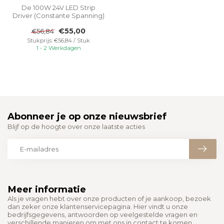
De 100W 24V LED Strip
Driver (Constante Spanning)
is een betrouwbare en
€55,00
€56,84
hoogwaar...
Stukprijs: €56,84 / Stuk
1 - 2 Werkdagen
Abonneer je op onze nieuwsbrief
Blijf op de hoogte over onze laatste acties
Meer informatie
Als je vragen hebt over onze producten of je aankoop, bezoek
dan zeker onze klantenservicepagina. Hier vindt u onze
bedrijfsgegevens, antwoorden op veelgestelde vragen en
verschillende manieren om met ons in contact te komen.