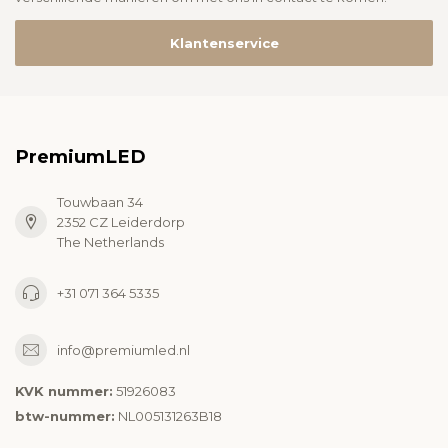
Klantenservice
PremiumLED
Touwbaan 34
2352 CZ Leiderdorp
The Netherlands
+31 071 364 5335
info@premiumled.nl
KVK nummer:
51926083
btw-nummer:
NL005131263B18