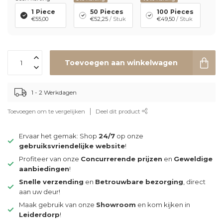
1 Piece
50 Pieces
100 Pieces
€55,00
€52,25
/ Stuk
€49,50
/ Stuk
Toevoegen aan winkelwagen
1 - 2 Werkdagen
Toevoegen om te vergelijken
Deel dit product
Ervaar het gemak: Shop
24/7
op onze
gebruiksvriendelijke website
!
Profiteer van onze
Concurrerende prijzen
en
Geweldige
aanbiedingen
!
Snelle verzending
en
Betrouwbare bezorging
, direct
aan uw deur!
Maak gebruik van onze
Showroom
en kom kijken in
Leiderdorp
!