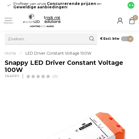
Profiteer van onze
Concurrerende prijzen
en
Snell
9.4
Geweldige aanbiedingen
!
direct
0
MENU
€
Excl. btw
Home
/
LED Driver Constant Voltage 100W
Snappy LED Driver Constant Voltage
100W
SNAPPY
(0)