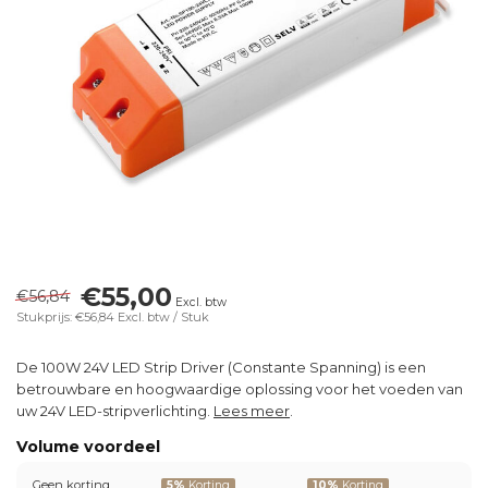
€55,00
€56,84
Excl. btw
Stukprijs: €56,84
Excl. btw
/ Stuk
De 100W 24V LED Strip Driver (Constante Spanning) is een
betrouwbare en hoogwaardige oplossing voor het voeden van
uw 24V LED-stripverlichting.
Lees meer
.
Volume voordeel
Geen korting
5%
Korting
10%
Korting