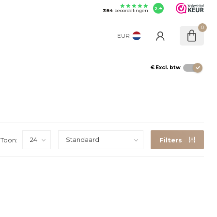
9.4
384
beoordelingen
0
EUR
€
Excl. btw
Toon:
Filters