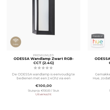
PREMIUMLED
ODESSA Wandlamp Zwart RGB-
ODESSA
CCT (2.4G)
De ODESSA wandlamp is eenvoudig te
Gemakkel
bedienen met een 2.4Ghz via een
Hue, zodat
afstandsbedie...
€100,00
Stukprijs: €100,00 / Stuk
Uitverkocht