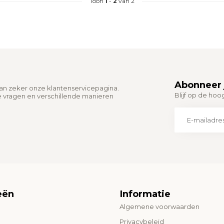
Toon
1
-
2
van 2
Abonneer 
dan zeker onze klantenservicepagina.
Blijf op de hoo
e vragen en verschillende manieren
eën
Informatie
Algemene voorwaarden
o
Privacybeleid