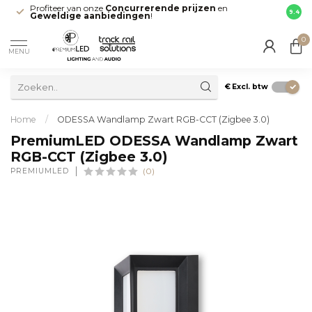
Profiteer van onze
Concurrerende prijzen
en
Snell
9.4
Geweldige aanbiedingen
!
direct
0
MENU
€
Excl. btw
Home
/
ODESSA Wandlamp Zwart RGB-CCT (Zigbee 3.0)
PremiumLED ODESSA Wandlamp Zwart
RGB-CCT (Zigbee 3.0)
PREMIUMLED
(0)