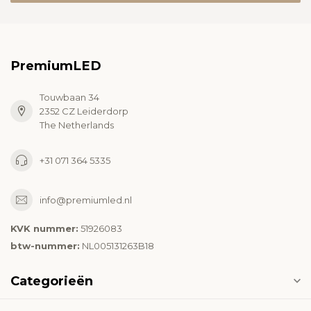
PremiumLED
Touwbaan 34
2352 CZ Leiderdorp
The Netherlands
+31 071 364 5335
info@premiumled.nl
KVK nummer:
51926083
btw-nummer:
NL005131263B18
Categorieën