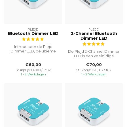
PLEJD
PLEJD
Bluetooth Dimmer LED
2-Channel Bluetooth
Dimmer LED
Introduceer de Plejd
Dimmer LED, de ultieme
De Plejd 2-Channel Dimmer
oplossing voor een
LED is een veelzijdige
geavanceerde verl...
oplossing voor de controle
€60,00
€70,00
van ...
Stukprijs: €60,00 / Stuk
Stukprijs: €70,00 / Stuk
1 - 2 Werkdagen
1 - 2 Werkdagen