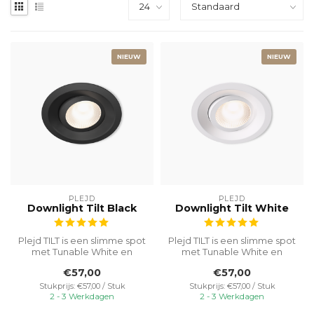
NIEUW
NIEUW
PLEJD
PLEJD
Downlight Tilt Black
Downlight Tilt White
Plejd TILT is een slimme spot
Plejd TILT is een slimme spot
met Tunable White en
met Tunable White en
ingebouwde dimfunctie,
ingebouwde dimfunctie,
€57,00
€57,00
zonder...
zonder...
Stukprijs: €57,00 / Stuk
Stukprijs: €57,00 / Stuk
2 - 3 Werkdagen
2 - 3 Werkdagen