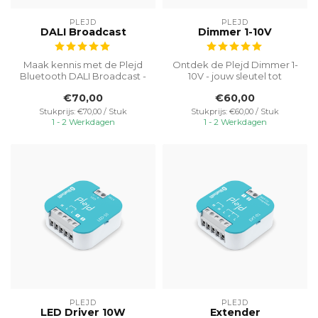
PLEJD
PLEJD
DALI Broadcast
Dimmer 1-10V
Maak kennis met de Plejd
Ontdek de Plejd Dimmer 1-
Bluetooth DALI Broadcast -
10V - jouw sleutel tot
jouw toegangspoort tot
geavanceerde
€70,00
€60,00
geava...
verlichtingsregelin...
Stukprijs: €70,00 / Stuk
Stukprijs: €60,00 / Stuk
1 - 2 Werkdagen
1 - 2 Werkdagen
PLEJD
PLEJD
LED Driver 10W
Extender