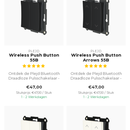
PLEJD
PLEJD
Wireless Push Button
Wireless Push Button
55B
Arrows 55B
Ontdek de Plejd Bluetooth
Ontdek de Plejd Bluetooth
Draadloze Pulsschakelaar -
Draadloze Pulsschakelaar -
jouw toegangspoort tot
jouw toegangspoort tot
€47,00
€47,00
hand...
hand...
Stukprijs: €47,00 / Stuk
Stukprijs: €47,00 / Stuk
1 - 2 Werkdagen
1 - 2 Werkdagen