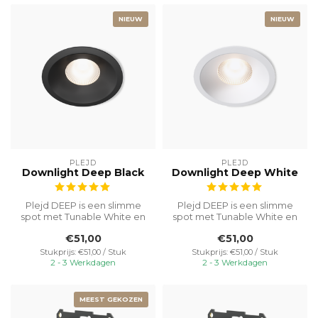
NIEUW
NIEUW
PLEJD
PLEJD
Downlight Deep Black
Downlight Deep White
Plejd DEEP is een slimme
Plejd DEEP is een slimme
spot met Tunable White en
spot met Tunable White en
ingebouwde dimfunctie,
ingebouwde dimfunctie,
€51,00
€51,00
zonder...
zonder...
Stukprijs: €51,00 / Stuk
Stukprijs: €51,00 / Stuk
2 - 3 Werkdagen
2 - 3 Werkdagen
MEEST GEKOZEN