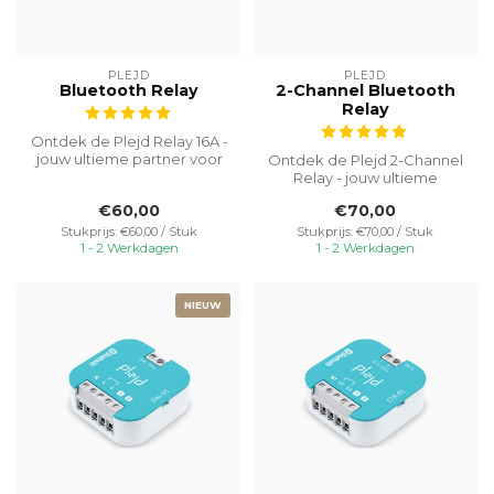
PLEJD
PLEJD
Bluetooth Relay
2-Channel Bluetooth
Relay
Ontdek de Plejd Relay 16A -
jouw ultieme partner voor
Ontdek de Plejd 2-Channel
geavanceerde
Relay - jouw ultieme
stroomregelin...
oplossing voor
€60,00
€70,00
geavanceerde verli...
Stukprijs: €60,00 / Stuk
Stukprijs: €70,00 / Stuk
1 - 2 Werkdagen
1 - 2 Werkdagen
NIEUW