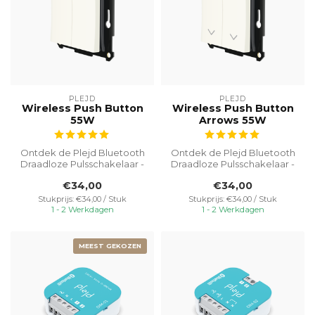
PLEJD
PLEJD
Wireless Push Button
Wireless Push Button
55W
Arrows 55W
Ontdek de Plejd Bluetooth
Ontdek de Plejd Bluetooth
Draadloze Pulsschakelaar -
Draadloze Pulsschakelaar -
jouw toegangspoort tot
jouw toegangspoort tot
€34,00
€34,00
hand...
hand...
Stukprijs: €34,00 / Stuk
Stukprijs: €34,00 / Stuk
1 - 2 Werkdagen
1 - 2 Werkdagen
MEEST GEKOZEN