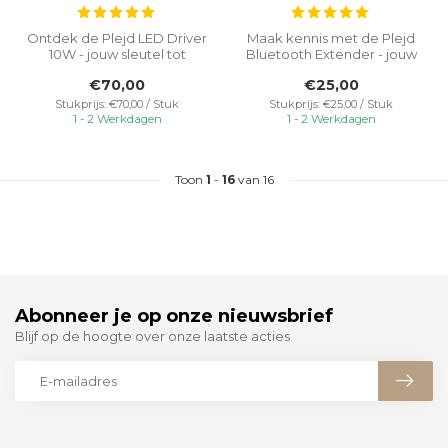
Ontdek de Plejd LED Driver
Maak kennis met de Plejd
10W - jouw sleutel tot
Bluetooth Extender - jouw
geavanceerde
oplossing om het bereik van
€70,00
€25,00
verlichtingsregel...
j...
Stukprijs: €70,00 / Stuk
Stukprijs: €25,00 / Stuk
1 - 2 Werkdagen
1 - 2 Werkdagen
Toon
1
-
16
van 16
Abonneer je op onze nieuwsbrief
Blijf op de hoogte over onze laatste acties