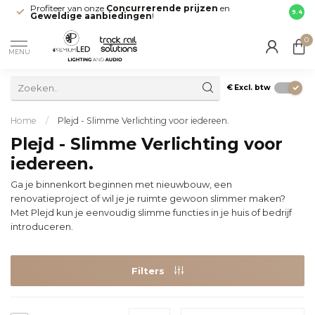
Profiteer van onze
Concurrerende prijzen
en
Snell
9.4
Geweldige aanbiedingen
!
direct
0
MENU
€
Excl. btw
Home
/
Plejd - Slimme Verlichting voor iedereen.
Plejd - Slimme Verlichting voor
iedereen.
Ga je binnenkort beginnen met nieuwbouw, een
renovatieproject of wil je je ruimte gewoon slimmer maken?
Met Plejd kun je eenvoudig slimme functies in je huis of bedrijf
introduceren.
Filters