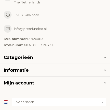
The Netherlands
+31 071 364 5335
info@premiumled.nl
KVK nummer:
51926083
btw-nummer:
NL005131263B18
Categorieën
Informatie
Mijn account