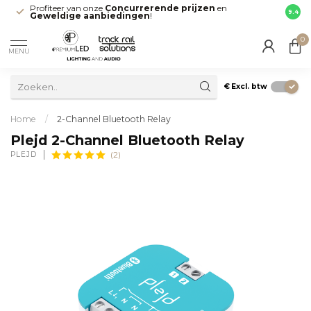
Profiteer van onze
Concurrerende prijzen
en
Snell
9.4
Geweldige aanbiedingen
!
direct
0
MENU
€
Excl. btw
Home
/
2-Channel Bluetooth Relay
Plejd 2-Channel Bluetooth Relay
PLEJD
(2)