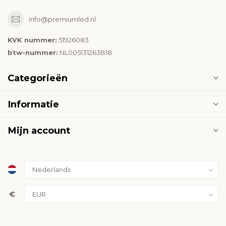
info@premiumled.nl
KVK nummer:
51926083
btw-nummer:
NL005131263B18
Categorieën
Informatie
Mijn account
€