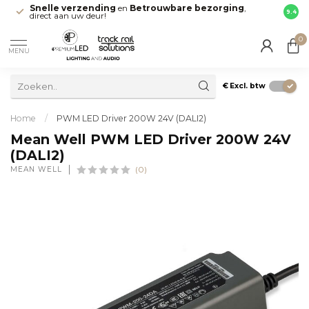
Snelle verzending
en
Betrouwbare bezorging
,
Maak 
9.4
direct aan uw deur!
Leide
0
MENU
€
Excl. btw
Home
/
PWM LED Driver 200W 24V (DALI2)
Mean Well PWM LED Driver 200W 24V
(DALI2)
MEAN WELL
(0)