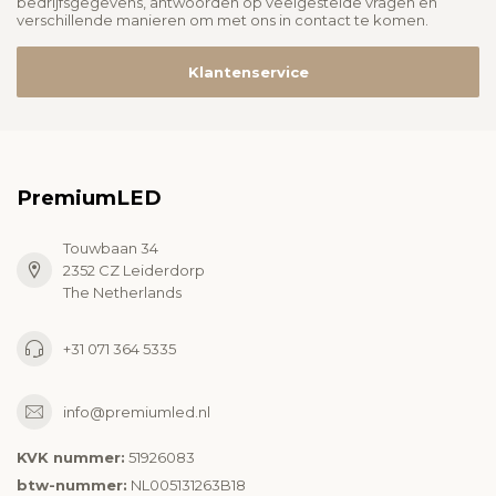
bedrijfsgegevens, antwoorden op veelgestelde vragen en
verschillende manieren om met ons in contact te komen.
Klantenservice
PremiumLED
Touwbaan 34
2352 CZ Leiderdorp
The Netherlands
+31 071 364 5335
info@premiumled.nl
KVK nummer:
51926083
btw-nummer:
NL005131263B18