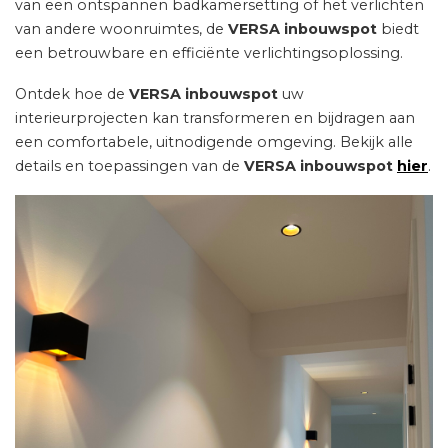
van een ontspannen badkamersetting of het verlichten
van andere woonruimtes, de
VERSA inbouwspot
biedt
een betrouwbare en efficiënte verlichtingsoplossing.
Ontdek hoe de
VERSA inbouwspot
uw
interieurprojecten kan transformeren en bijdragen aan
een comfortabele, uitnodigende omgeving. Bekijk alle
details en toepassingen van de
VERSA inbouwspot
hier
.