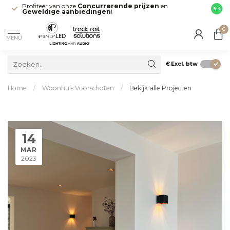
Profiteer van onze
Concurrerende prijzen
en
Snell
9.4
Geweldige aanbiedingen
!
direct
0
MENU
€
Excl. btw
Home
/
Woonhuis Voorschoten
/
Bekijk alle Projecten
14
MAR
2023