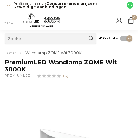
Profiteer van onze
Concurrerende prijzen
en
Snell
9.4
Geweldige aanbiedingen
!
direct
0
MENU
€
Excl. btw
Home
/
Wandlamp ZOME Wit 3000K
PremiumLED Wandlamp ZOME Wit
3000K
PREMIUMLED
(0)