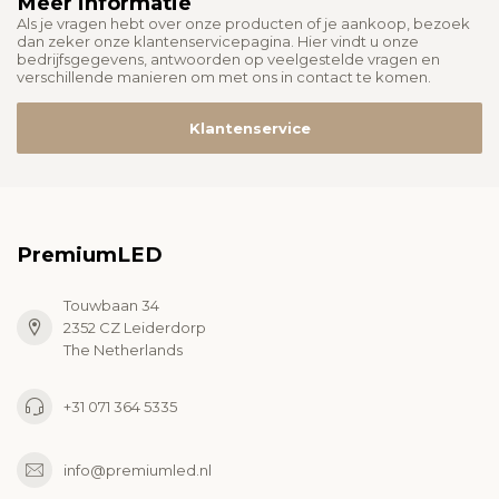
Meer informatie
Als je vragen hebt over onze producten of je aankoop, bezoek
dan zeker onze klantenservicepagina. Hier vindt u onze
bedrijfsgegevens, antwoorden op veelgestelde vragen en
verschillende manieren om met ons in contact te komen.
Klantenservice
PremiumLED
Touwbaan 34
2352 CZ Leiderdorp
The Netherlands
+31 071 364 5335
info@premiumled.nl