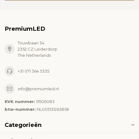
PremiumLED
Touwbaan 34
2352 CZ Leiderdorp
The Netherlands
+31 071 364 5335
info@premiumled.nl
KVK nummer:
51926083
btw-nummer:
NL005131263B18
Categorieën