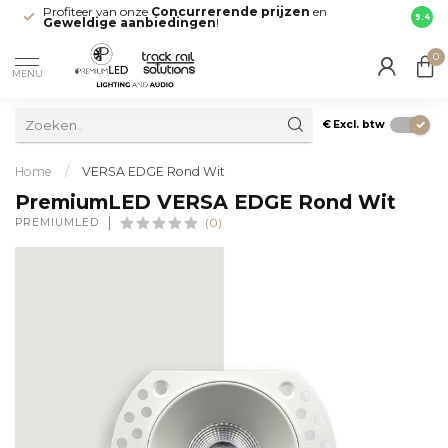
Profiteer van onze
Concurrerende prijzen
en
Snell
9.4
Geweldige aanbiedingen
!
direct
0
MENU
€
Excl. btw
Home
/
VERSA EDGE Rond Wit
PremiumLED VERSA EDGE Rond Wit
PREMIUMLED
(0)