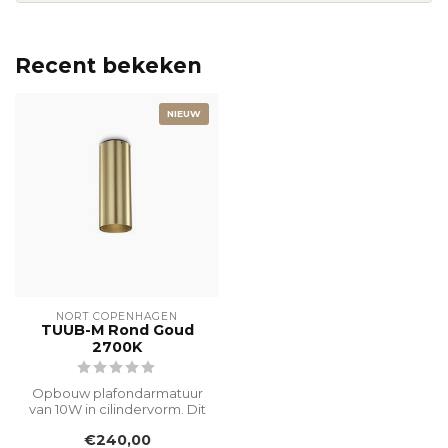
Recent bekeken
NIEUW
NORT COPENHAGEN
TUUB-M Rond Goud
2700K
Opbouw plafondarmatuur
van 10W in cilindervorm. Dit
originele designer
€240,00
armatuur,...