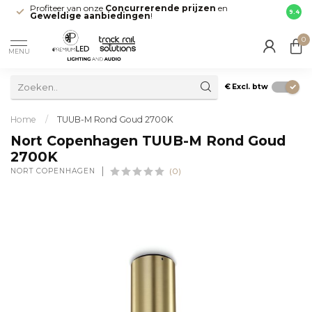
Profiteer van onze
Concurrerende prijzen
en
Snell
9.4
Geweldige aanbiedingen
!
direct
0
MENU
€
Excl. btw
Home
/
TUUB-M Rond Goud 2700K
Nort Copenhagen TUUB-M Rond Goud
2700K
NORT COPENHAGEN
(0)