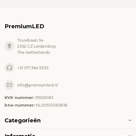
PremiumLED
Touwbaan 34
2352 CZ Leiderdorp
The Netherlands
+31 071 364 5335
info@premiumled.nl
KVK nummer:
51926083
btw-nummer:
NL005131263B18
Categorieën