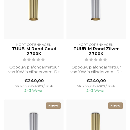
NORT COPENHAGEN
NORT COPENHAGEN
TUUB-M Rond Goud
TUUB-M Rond Zilver
2700K
2700K
Opbouw plafondarmatuur
Opbouw plafondarmatuur
van 10W in cilindervorm. Dit
van 10W in cilindervorm. Dit
originele designer
originele designer
€240,00
€240,00
armatuur,...
armatuur,...
Stukprijs: €240,00 / Stuk
Stukprijs: €240,00 / Stuk
2 - 3 Weken
2 - 3 Weken
NIEUW
NIEUW