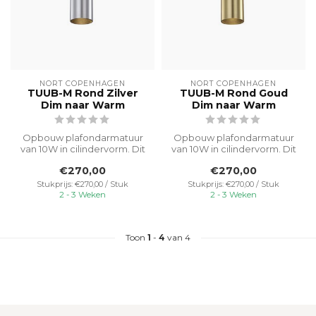
NORT COPENHAGEN
NORT COPENHAGEN
TUUB-M Rond Zilver
TUUB-M Rond Goud
Dim naar Warm
Dim naar Warm
Opbouw plafondarmatuur
Opbouw plafondarmatuur
van 10W in cilindervorm. Dit
van 10W in cilindervorm. Dit
originele designer
originele designer
€270,00
€270,00
armatuur,...
armatuur,...
Stukprijs: €270,00 / Stuk
Stukprijs: €270,00 / Stuk
2 - 3 Weken
2 - 3 Weken
Toon
1
-
4
van 4