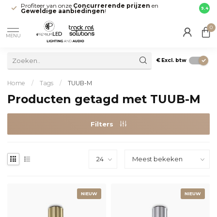
Profiteer van onze
Concurrerende prijzen
en
Snell
9.4
Geweldige aanbiedingen
!
direct
0
MENU
€
Excl. btw
Home
/
Tags
/
TUUB-M
Producten getagd met TUUB-M
Filters
NIEUW
NIEUW