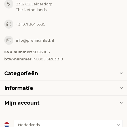
2352 CZ Leiderdorp
The Netherlands
+31 071 364 5335
info@premiumled.nl
KVK nummer:
51926083
btw-nummer:
NL005131263B18
Categorieën
Informatie
Mijn account