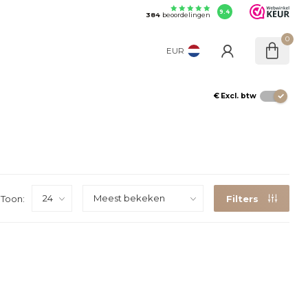
9.4
384
beoordelingen
0
EUR
€
Excl. btw
Toon:
Filters