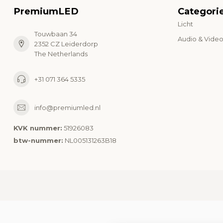
PremiumLED
Categori
Licht
Touwbaan 34
Audio & Vide
2352 CZ Leiderdorp
The Netherlands
+31 071 364 5335
info@premiumled.nl
KVK nummer:
51926083
btw-nummer:
NL005131263B18