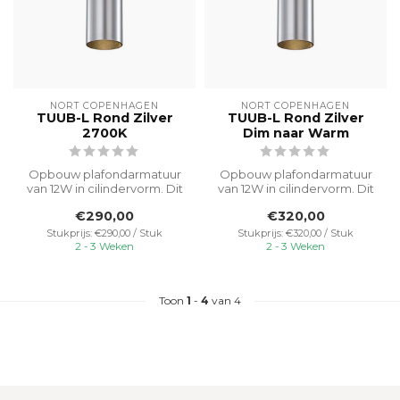
NORT COPENHAGEN
NORT COPENHAGEN
TUUB-L Rond Zilver
TUUB-L Rond Zilver
2700K
Dim naar Warm
Opbouw plafondarmatuur
Opbouw plafondarmatuur
van 12W in cilindervorm. Dit
van 12W in cilindervorm. Dit
originele designer
originele designer
€290,00
€320,00
armatuur,...
armatuur,...
Stukprijs: €290,00 / Stuk
Stukprijs: €320,00 / Stuk
2 - 3 Weken
2 - 3 Weken
Toon
1
-
4
van 4