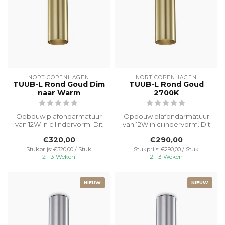
NORT COPENHAGEN
NORT COPENHAGEN
TUUB-L Rond Goud Dim
TUUB-L Rond Goud
naar Warm
2700K
Opbouw plafondarmatuur
Opbouw plafondarmatuur
van 12W in cilindervorm. Dit
van 12W in cilindervorm. Dit
originele designer
originele designer
€320,00
€290,00
armatuur,...
armatuur,...
Stukprijs: €320,00 / Stuk
Stukprijs: €290,00 / Stuk
2 - 3 Weken
2 - 3 Weken
NIEUW
NIEUW