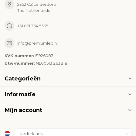
2352 CZ Leiderdorp
The Netherlands
+31 071 364 5335
info@premiumled.nl
KVK nummer:
51926083
btw-nummer:
NL005131263B18
Categorieën
Informatie
Mijn account