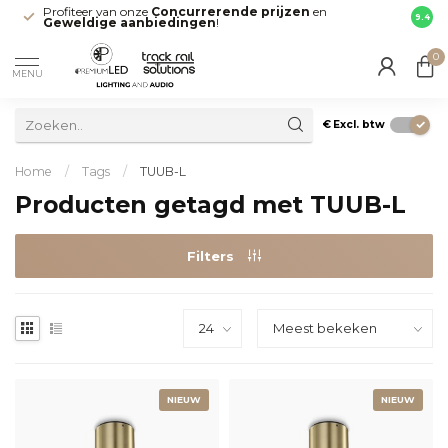
Profiteer van onze
Concurrerende prijzen
en
Snell
9.4
Geweldige aanbiedingen
!
direct
0
MENU
€
Excl. btw
Home
/
Tags
/
TUUB-L
Producten getagd met TUUB-L
Filters
NIEUW
NIEUW