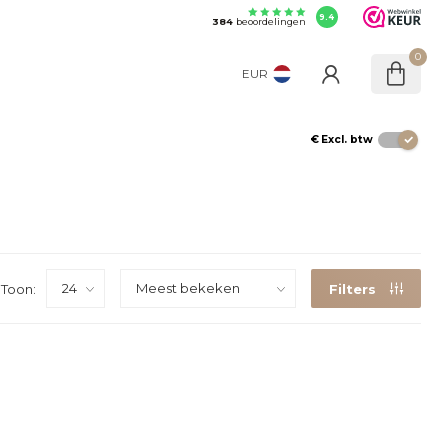
9.4
384
beoordelingen
0
EUR
€
Excl. btw
Toon:
Filters