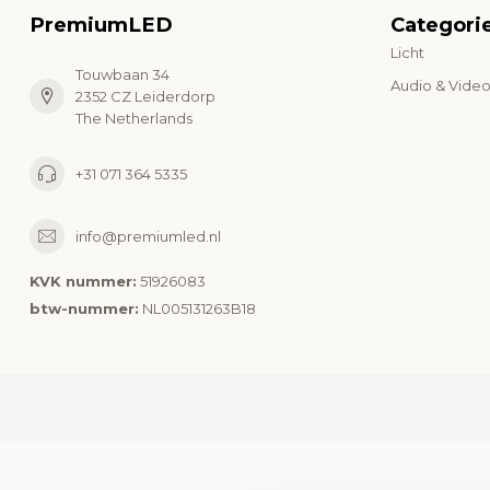
PremiumLED
Categori
Licht
Touwbaan 34
Audio & Vide
2352 CZ Leiderdorp
The Netherlands
+31 071 364 5335
info@premiumled.nl
KVK nummer:
51926083
btw-nummer:
NL005131263B18