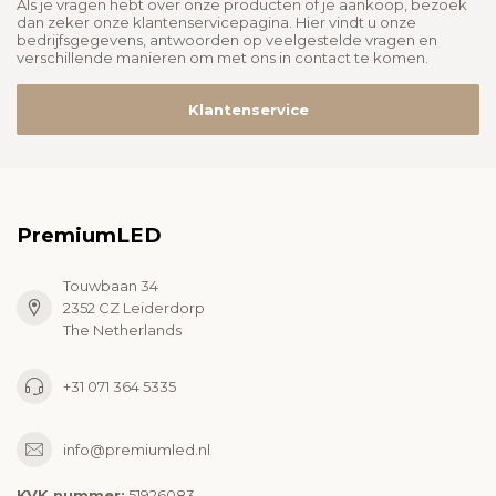
Als je vragen hebt over onze producten of je aankoop, bezoek
dan zeker onze klantenservicepagina. Hier vindt u onze
bedrijfsgegevens, antwoorden op veelgestelde vragen en
verschillende manieren om met ons in contact te komen.
Klantenservice
PremiumLED
Touwbaan 34
2352 CZ Leiderdorp
The Netherlands
+31 071 364 5335
info@premiumled.nl
KVK nummer:
51926083