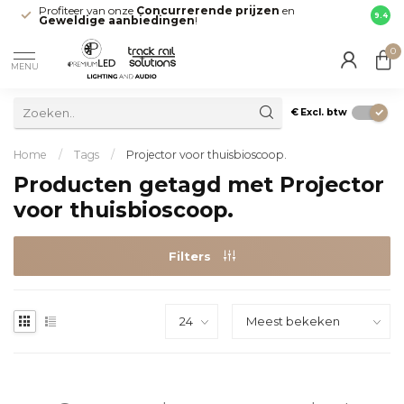
Profiteer van onze
Concurrerende prijzen
en
Snell
9.4
Geweldige aanbiedingen
!
direct
0
MENU
€
Excl. btw
Home
/
Tags
/
Projector voor thuisbioscoop.
Producten getagd met Projector
voor thuisbioscoop.
Filters