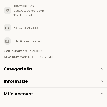
Touwbaan 34
2352 CZ Leiderdorp
The Netherlands
+31 071 364 5335
info@premiumled.nl
KVK nummer:
51926083
btw-nummer:
NL005131263B18
Categorieën
Informatie
Mijn account