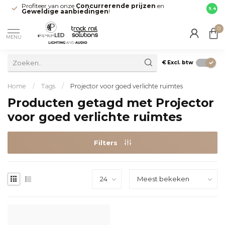
Profiteer van onze
Concurrerende prijzen
en
Snell
9.4
Geweldige aanbiedingen
!
direct
0
MENU
€
Excl. btw
Home
/
Tags
/
Projector voor goed verlichte ruimtes
Producten getagd met Projector
voor goed verlichte ruimtes
Filters