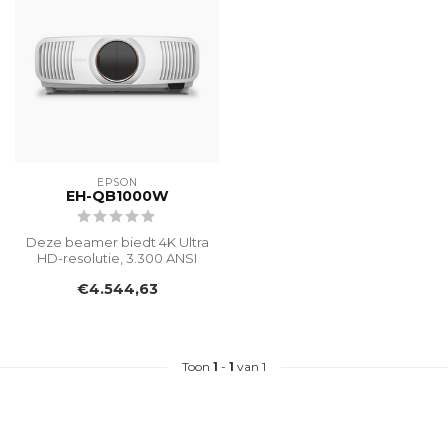
EPSON
EH-QB1000W
Deze beamer biedt 4K Ultra
HD-resolutie, 3.300 ANSI
Lumen en een levensduur
€4.544,63
van ...
Toon
1
-
1
van 1