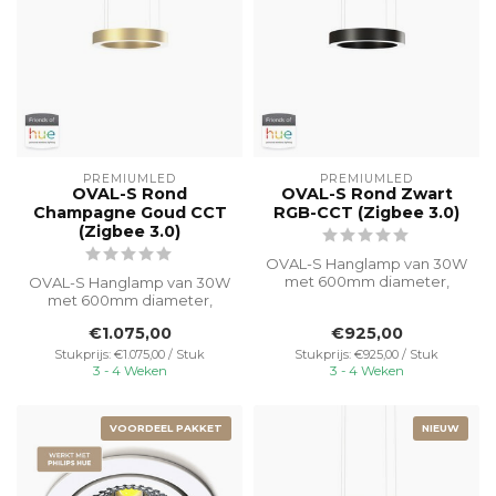
PREMIUMLED
PREMIUMLED
OVAL-S Rond
OVAL-S Rond Zwart
Champagne Goud CCT
RGB-CCT (Zigbee 3.0)
(Zigbee 3.0)
OVAL-S Hanglamp van 30W
met 600mm diameter,
OVAL-S Hanglamp van 30W
eenvoudig te bedienen
met 600mm diameter,
met Philips Hu...
eenvoudig te bedienen
€1.075,00
€925,00
met Philips Hu...
Stukprijs: €1.075,00 / Stuk
Stukprijs: €925,00 / Stuk
3 - 4 Weken
3 - 4 Weken
VOORDEEL PAKKET
NIEUW