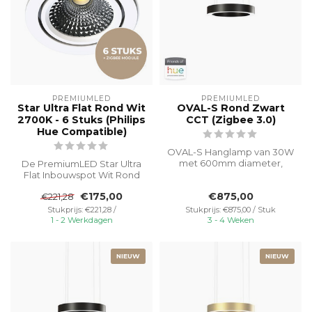
PREMIUMLED
PREMIUMLED
Star Ultra Flat Rond Wit
OVAL-S Rond Zwart
2700K - 6 Stuks (Philips
CCT (Zigbee 3.0)
Hue Compatible)
OVAL-S Hanglamp van 30W
met 600mm diameter,
De PremiumLED Star Ultra
eenvoudig te bedienen
Flat Inbouwspot Wit Rond
met Philips Hu...
2700K in combinatie met
€175,00
€875,00
€221,28
de Eco...
Stukprijs: €221,28 /
Stukprijs: €875,00 / Stuk
1 - 2 Werkdagen
3 - 4 Weken
NIEUW
NIEUW