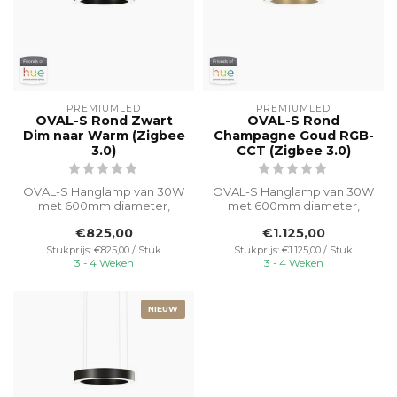
PREMIUMLED
PREMIUMLED
OVAL-S Rond Zwart
OVAL-S Rond
Dim naar Warm (Zigbee
Champagne Goud RGB-
3.0)
CCT (Zigbee 3.0)
OVAL-S Hanglamp van 30W
OVAL-S Hanglamp van 30W
met 600mm diameter,
met 600mm diameter,
eenvoudig te bedienen
eenvoudig te bedienen
€825,00
€1.125,00
met Philips Hu...
met Philips Hu...
Stukprijs: €825,00 / Stuk
Stukprijs: €1.125,00 / Stuk
3 - 4 Weken
3 - 4 Weken
NIEUW