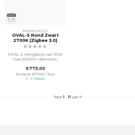
PREMIUMLED
OVAL-S Rond Zwart
2700K (Zigbee 3.0)
OVAL-S Hanglamp van 30W
met 600mm diameter,
eenvoudig te bedienen
€775,00
met Philips Hu...
Stukprijs: €775,00 / Stuk
3 - 4 Weken
Toon
1
-
11
van 11