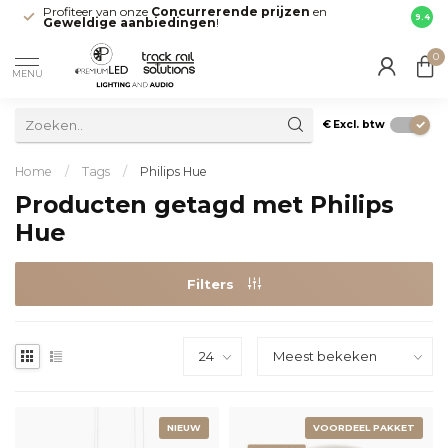
Profiteer van onze
Concurrerende prijzen
en
Snell
9.4
Geweldige aanbiedingen
!
direct
0
MENU
€
Excl. btw
Home
/
Tags
/
Philips Hue
Producten getagd met Philips
Hue
Filters
NIEUW
VOORDEEL PAKKET