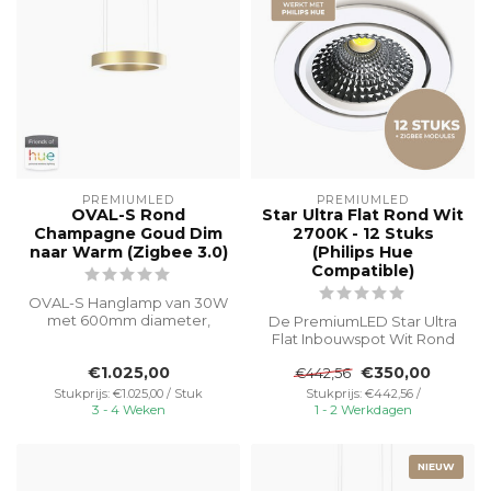
PREMIUMLED
PREMIUMLED
OVAL-S Rond
Star Ultra Flat Rond Wit
Champagne Goud Dim
2700K - 12 Stuks
naar Warm (Zigbee 3.0)
(Philips Hue
Compatible)
OVAL-S Hanglamp van 30W
met 600mm diameter,
De PremiumLED Star Ultra
eenvoudig te bedienen
Flat Inbouwspot Wit Rond
met Philips Hu...
2700K in combinatie met
€1.025,00
€350,00
€442,56
de Eco...
Stukprijs: €1.025,00 / Stuk
Stukprijs: €442,56 /
3 - 4 Weken
1 - 2 Werkdagen
NIEUW