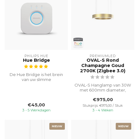
PHILIPS HUE
PREMIUMLED
Hue Bridge
OVAL-S Rond
Champagne Goud
2700K (Zigbee 3.0)
De Hue Bridge is het brein
van uw slimme
verlichtingssysteem. Bedien
OVAL-S Hanglamp van 30W
tot 50 lamp...
met 600mm diameter,
eenvoudig te bedienen
€975,00
met Philips Hu...
€45,00
Stukprijs: €975,00 / Stuk
3 - 5 Werkdagen
3 - 4 Weken
NIEUW
NIEUW