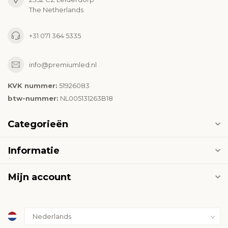
The Netherlands
+31 071 364 5335
info@premiumled.nl
KVK nummer:
51926083
btw-nummer:
NL005131263B18
Categorieën
Informatie
Mijn account