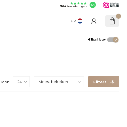
9.4
384
beoordelingen
0
EUR
€
Excl. btw
Toon:
Filters