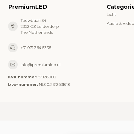
PremiumLED
Categori
Licht
Touwbaan 34
Audio & Vide
2352 CZ Leiderdorp
The Netherlands
+31 071 364 5335
info@premiumled.nl
KVK nummer:
51926083
btw-nummer:
NL005131263B18